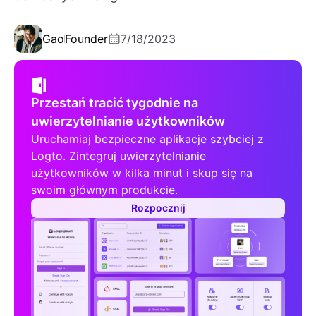
Gao
Founder
7/18/2023
Przestań tracić tygodnie na
uwierzytelnianie użytkowników
Uruchamiaj bezpieczne aplikacje szybciej z
Logto. Zintegruj uwierzytelnianie
użytkowników w kilka minut i skup się na
swoim głównym produkcie.
Rozpocznij