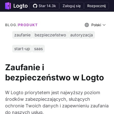
Star 14.3k
Zaloguj się
Rozpocznij
BLOG
/
PRODUKT
Polski
zaufanie
bezpieczeństwo
autoryzacja
start-up
saas
Zaufanie i
bezpieczeństwo w Logto
W Logto priorytetem jest najwyższy poziom
środków zabezpieczających, służących
ochronie Twoich danych i zapewnieniu zaufania
do naszych usług.