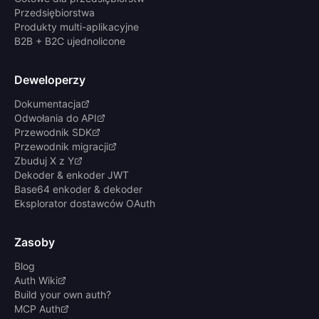
Przedsiębiorstwa
Produkty multi-aplikacyjne
B2B + B2C ujednolicone
Deweloperzy
Dokumentacja
Odwołania do API
Przewodnik SDK
Przewodnik migracji
Zbuduj X z Y
Dekoder & enkoder JWT
Base64 enkoder & dekoder
Eksplorator dostawców OAuth
Zasoby
Blog
Auth Wiki
Build your own auth?
MCP Auth