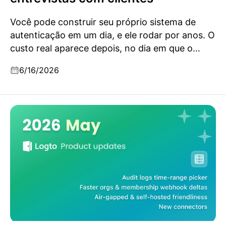
Você pode construir seu próprio sistema de
autenticação em um dia, e ele rodar por anos. O
custo real aparece depois, no dia em que o
negócio muda. Lições de dezenas de
6/16/2026
entrevistas B2B.
Atualizações do produto Logto