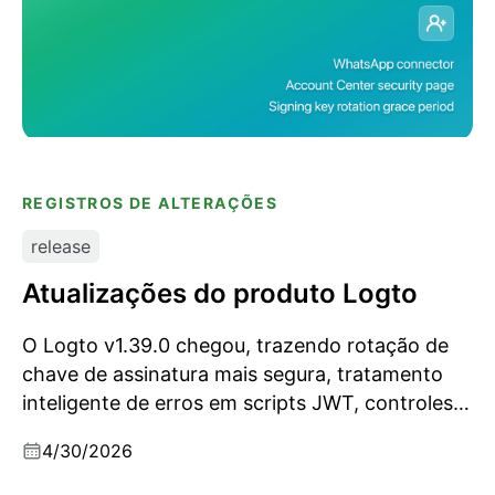
REGISTROS DE ALTERAÇÕES
release
Atualizações do produto Logto
O Logto v1.39.0 chegou, trazendo rotação de
chave de assinatura mais segura, tratamento
inteligente de erros em scripts JWT, controles
expandidos de segurança no Centro de Conta,
4/30/2026
suporte ao conector WhatsApp e melhorias
importantes de segurança.