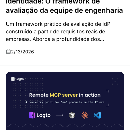
identidade: O framework de
avaliação da equipe de engenharia
Um framework prático de avaliação de IdP
construído a partir de requisitos reais de
empresas. Aborda a profundidade dos
protocolos, migração, multi-tenancy, prontidão
2/13/2026
para IA e os critérios que a maioria dos
checklists ignora.
Servidor MCP remoto em ação: um novo ponto de
entrada para produtos SaaS na era da IA