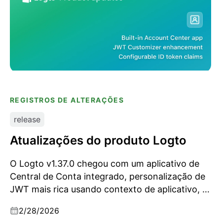
REGISTROS DE ALTERAÇÕES
release
Atualizações do produto Logto
O Logto v1.37.0 chegou com um aplicativo de
Central de Conta integrado, personalização de
JWT mais rica usando contexto de aplicativo, e
configuração de claims do token de ID.
2/28/2026
Também corrige problemas de