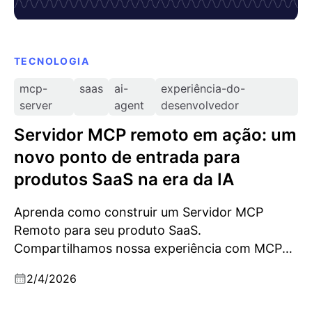
TECNOLOGIA
mcp-
saas
ai-
experiência-do-
server
agent
desenvolvedor
Servidor MCP remoto em ação: um
novo ponto de entrada para
produtos SaaS na era da IA
Aprenda como construir um Servidor MCP
Remoto para seu produto SaaS.
Compartilhamos nossa experiência com MCP
vs. Habilidades de Agente, integração com
2/4/2026
OAuth e design de ferramentas MCP.