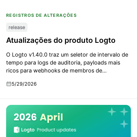
REGISTROS DE ALTERAÇÕES
release
Atualizações do produto Logto
O Logto v1.40.0 traz um seletor de intervalo de
tempo para logs de auditoria, payloads mais
ricos para webhooks de membros de
organizações, grandes ganhos de desempenho
5/29/2026
para organizações grandes e várias melhorias
de qualidade de vida para auto-hospedagem.
Atualizações do produto Logto