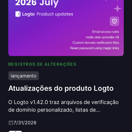
REGISTROS DE ALTERAÇÕES
Atualizações do produto Logto
lançamento
Atualizações do produto Logto
O Logto v1.42.0 traz arquivos de verificação
de domínio personalizado, listas de
permissões de e-mail com padrões curinga,
7/31/2026
links mágicos para redefinição de senha, um