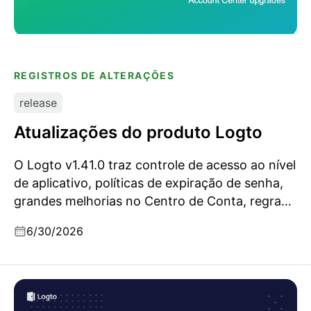
REGISTROS DE ALTERAÇÕES
release
Atualizações do produto Logto
O Logto v1.41.0 traz controle de acesso ao nível
de aplicativo, políticas de expiração de senha,
grandes melhorias no Centro de Conta, regras
configuráveis para nome de usuário e código de
6/30/2026
verificação, entrega de mensagens mais segura
e uma rodada de reforço de
protocolo/segurança.
Por que você não deveria construir seu próprio
sistema de autenticação: lições de dezenas de