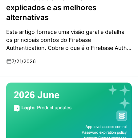
explicados e as melhores
alternativas
Este artigo fornece uma visão geral e detalha
os principais pontos do Firebase
Authentication. Cobre o que é o Firebase Auth,
um resumo de seus preços e as melhores
7/21/2026
alternativas ao Firebase Auth.
Atualizações do produto Logto