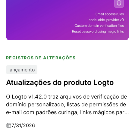
REGISTROS DE ALTERAÇÕES
lançamento
Atualizações do produto Logto
O Logto v1.42.0 traz arquivos de verificação de
domínio personalizado, listas de permissões de
e-mail com padrões curinga, links mágicos para
redefinição de senha, um webhook
7/31/2026
Grant.LimitExceeded e uma atualização na