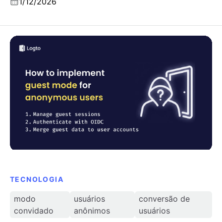
1/12/2026
2026.
Como implementar o modo convidado (usuários
anônimos) e converter para usuários Logto
TECNOLOGIA
modo
usuários
conversão de
convidado
anônimos
usuários