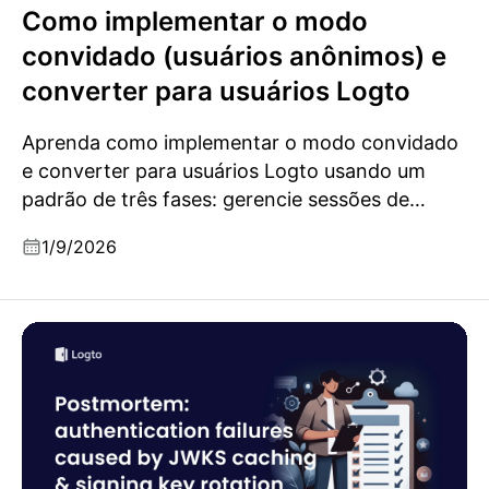
Como implementar o modo
convidado (usuários anônimos) e
converter para usuários Logto
Aprenda como implementar o modo convidado
e converter para usuários Logto usando um
padrão de três fases: gerencie sessões de
convidados, autentique com OIDC e mescle
1/9/2026
com segurança os dados do convidado às
contas de usuário.
Post-mortem: falhas de autenticação causadas por
cache de JWKS e rotação de chave de assinatura