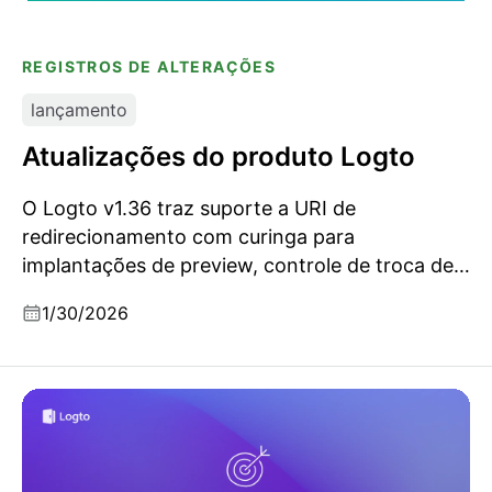
REGISTROS DE ALTERAÇÕES
lançamento
Atualizações do produto Logto
O Logto v1.36 traz suporte a URI de
redirecionamento com curinga para
implantações de preview, controle de troca de
token no nível do app, opção de confiar em e-
1/30/2026
mails não verificados para conectores OIDC e a
possibilidade de pular a coleta de identificador
para login social.
Logto 2025: escalando e gerando confiança