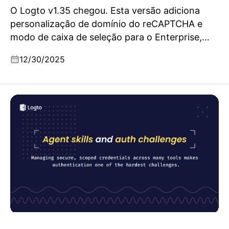
O Logto v1.35 chegou. Esta versão adiciona
personalização de domínio do reCAPTCHA e
modo de caixa de seleção para o Enterprise,
expande o suporte a aplicativos de terceiros
12/30/2025
para SPA e aplicativos nativos, e inclui
rastreamento de IP do cliente para conectores
passwordless.
Compreendendo as habilidades de agentes de IA: Por
que a segurança na autenticação é importante