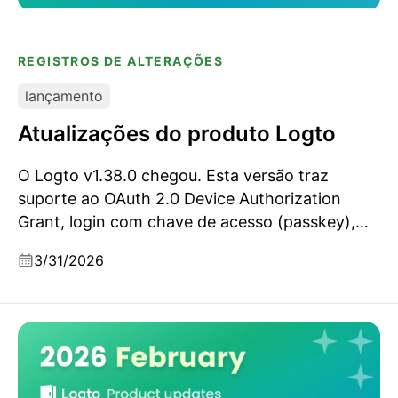
REGISTROS DE ALTERAÇÕES
lançamento
Atualizações do produto Logto
O Logto v1.38.0 chegou. Esta versão traz
suporte ao OAuth 2.0 Device Authorization
Grant, login com chave de acesso (passkey),
MFA adaptativo, gerenciamento de sessões e
3/31/2026
concessões, além de uma configuração OIDC
mais flexível para implantações OSS.
Atualizações do produto Logto