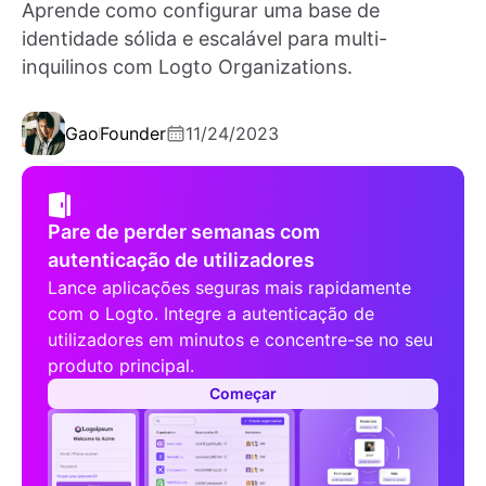
Aprende como configurar uma base de
identidade sólida e escalável para multi-
inquilinos com Logto Organizations.
Gao
Founder
11/24/2023
Pare de perder semanas com
autenticação de utilizadores
Lance aplicações seguras mais rapidamente
com o Logto. Integre a autenticação de
utilizadores em minutos e concentre-se no seu
produto principal.
Começar