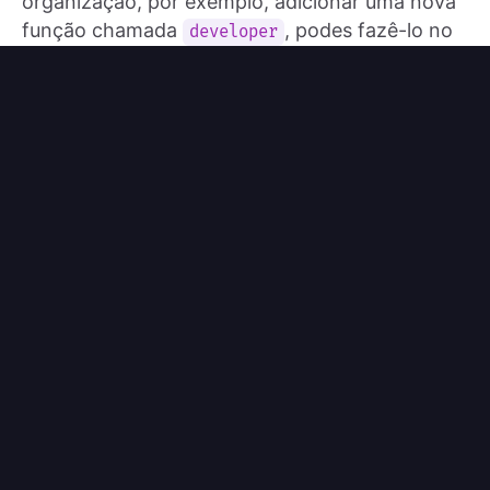
organização, por exemplo, adicionar uma nova
função chamada
, podes fazê-lo no
developer
Logto Console ou através da Logto
Management API. A alteração aplicar-se-á
automaticamente a todas as organizações sem
qualquer tempo de inatividade.
Conclusão