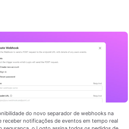
onibilidade do novo separador de webhooks na
e receber notificações de eventos em tempo real
m segurança, o Logto assina todos os pedidos de