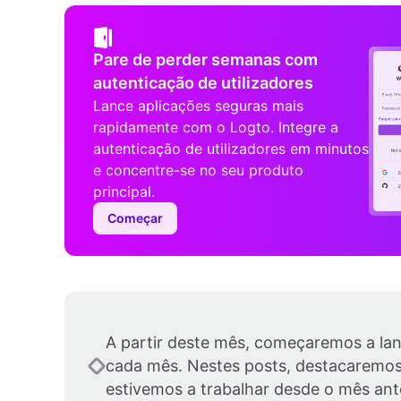
Pare de perder semanas com
autenticação de utilizadores
Lance aplicações seguras mais
rapidamente com o Logto. Integre a
autenticação de utilizadores em minutos
e concentre-se no seu produto
principal.
Começar
A partir deste mês, começaremos a lan
cada mês. Nestes posts, destacaremos 
estivemos a trabalhar desde o mês ante