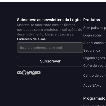
Subscreve as newsletters da Logto
Produtos
Mantém-te atualizado com as últimas
Sem palavra-
novidades sobre produtos, inspirações de
desenvolvimento, blogs e pesquisas.
Login social
Endereço de e-mail
Autenticação m
Segurança
Organizações (
Subscrever
Cofre de segr
Centro de con
Apps SAML
Programado