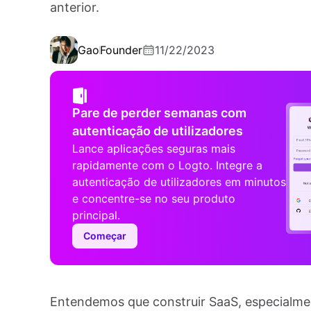
anterior.
Gao
Founder
11/22/2023
Pare de perder semanas com
autenticação de utilizadores
Lance aplicações seguras mais
rapidamente com o Logto. Integre a
autenticação de utilizadores em minutos
e concentre-se no seu produto
principal.
Começar
Entendemos que construir SaaS, especialmente