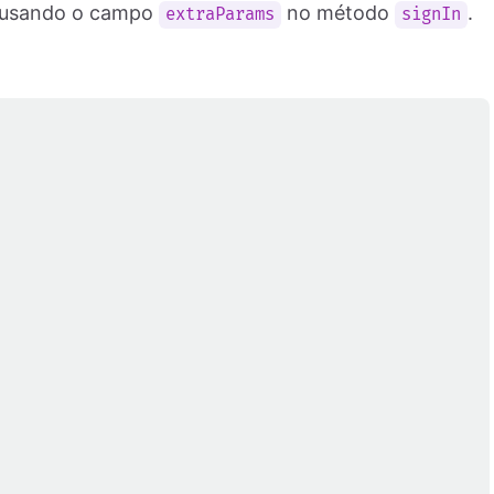
to usando o campo
no método
.
extraParams
signIn