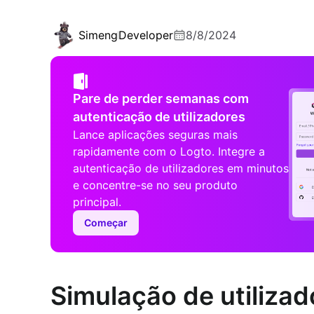
Simeng
Developer
8/8/2024
Pare de perder semanas com
autenticação de utilizadores
Lance aplicações seguras mais
rapidamente com o Logto. Integre a
autenticação de utilizadores em minutos
e concentre-se no seu produto
principal.
Começar
Simulação de utiliza