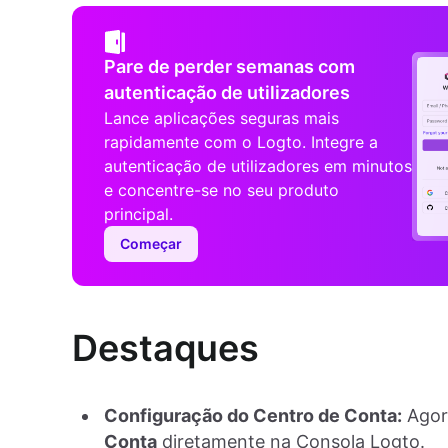
Pare de perder semanas com
autenticação de utilizadores
Lance aplicações seguras mais
rapidamente com o Logto. Integre a
autenticação de utilizadores em minutos
e concentre-se no seu produto
principal.
Começar
Destaques
Configuração do Centro de Conta:
Agor
Conta
diretamente na Consola Logto.