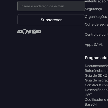
Autenticação m
Segurança
Organizações (
Subscrever
Cofre de segr
Centro de con
Apps SAML
Programado
Documentaçã
Referências d
Guia de SDK
Guia de migra
Constrói X co
Descodificador
JWT
Codificador e 
Base64