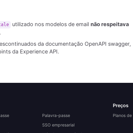
utilizado nos modelos de email
não respeitava
cale
.
escontinuados da documentação OpenAPI swagger,
oints da Experience API.
Preços
passe
Palavra-passe
Planos de
SSO empresarial