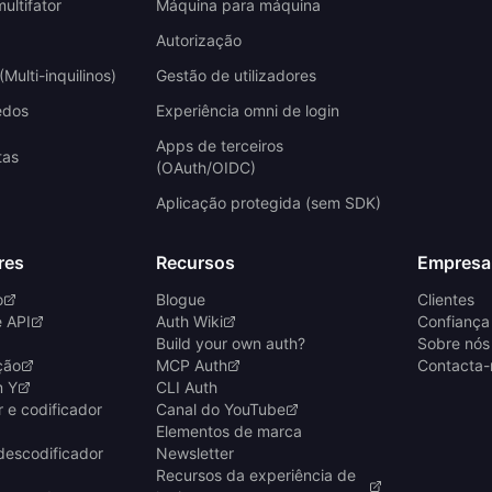
ultifator
Máquina para máquina
Autorização
Multi-inquilinos)
Gestão de utilizadores
edos
Experiência omni de login
Apps de terceiros
tas
(OAuth/OIDC)
Aplicação protegida (sem SDK)
res
Recursos
Empresa
o
Blogue
Clientes
e API
Auth Wiki
Confiança
Build your own auth?
Sobre nós
ção
MCP Auth
Contacta-
m Y
CLI Auth
 e codificador
Canal do YouTube
Elementos de marca
descodificador
Newsletter
Recursos da experiência de