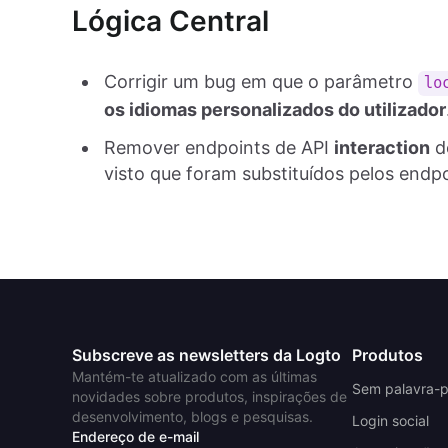
Lógica Central
Corrigir um bug em que o parâmetro
lo
os idiomas personalizados do utilizador
Remover endpoints de API
interaction
d
visto que foram substituídos pelos endp
Subscreve as newsletters da Logto
Produtos
Mantém-te atualizado com as últimas
Sem palavra-
novidades sobre produtos, inspirações de
desenvolvimento, blogs e pesquisas.
Login social
Endereço de e-mail