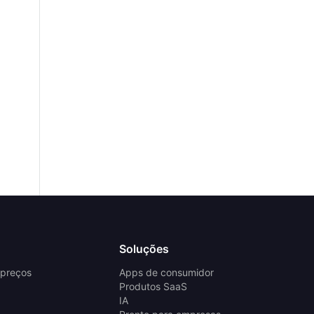
Soluções
 preços
Apps de consumidor
Produtos SaaS
IA