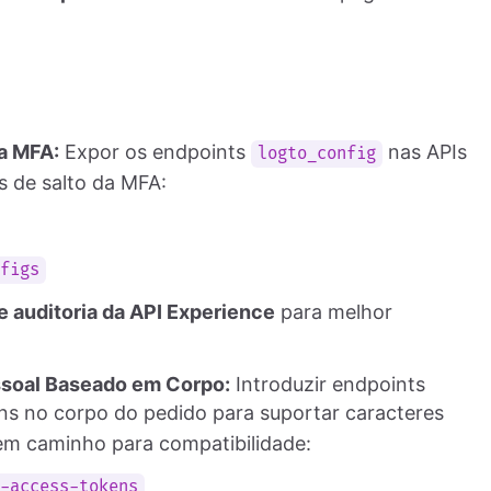
da MFA:
Expor os endpoints
nas APIs
logto_config
s de salto da MFA:
nfigs
e auditoria da API Experience
para melhor
ssoal Baseado em Corpo:
Introduzir endpoints
s no corpo do pedido para suportar caracteres
em caminho para compatibilidade:
l-access-tokens