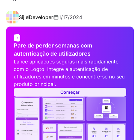
Sijie
Developer
1/17/2024
Pare de perder semanas com
autenticação de utilizadores
Lance aplicações seguras mais rapidamente
com o Logto. Integre a autenticação de
utilizadores em minutos e concentre-se no seu
produto principal.
Começar