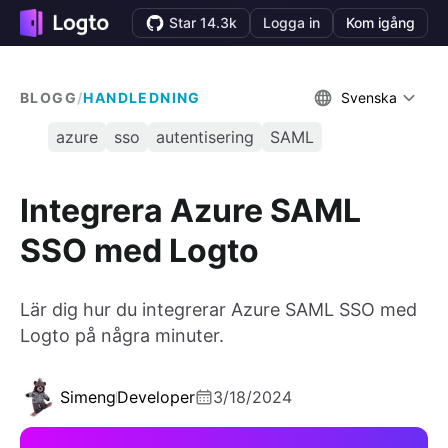
Star 14.3k
Logga in
Kom igång
BLOGG
/
HANDLEDNING
Svenska
azure
sso
autentisering
SAML
Integrera Azure SAML
SSO med Logto
Lär dig hur du integrerar Azure SAML SSO med
Logto på några minuter.
Simeng
Developer
3/18/2024