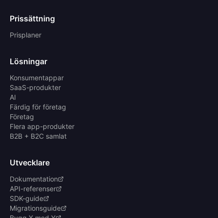
Prissättning
Prisplaner
Lösningar
Konsumentappar
SaaS-produkter
AI
Färdig för företag
Företag
Flera app-produkter
B2B + B2C samlat
Utvecklare
Dokumentation
API-referenser
SDK-guide
Migrationsguide
Bygg X med Y