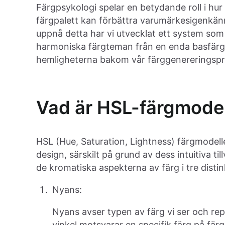
Färgpsykologi spelar en betydande roll i hur
färgpalett kan förbättra varumärkesigenkänn
uppnå detta har vi utvecklat ett system som
harmoniska färgteman från en enda basfärg. 
hemligheterna bakom vår färggenereringspr
Vad är HSL-färgmode
HSL (Hue, Saturation, Lightness) färgmodell
design, särskilt på grund av dess intuitiva t
de kromatiska aspekterna av färg i tre dist
Nyans:
Nyans avser typen av färg vi ser och rep
vinkel motsvarar en specifik färg på färg