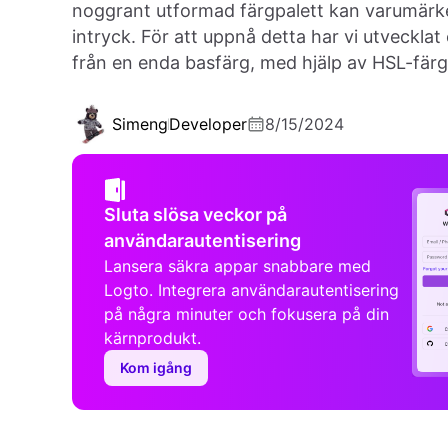
noggrant utformad färgpalett kan varumärk
intryck. För att uppnå detta har vi utveck
från en enda basfärg, med hjälp av HSL-fär
Simeng
Developer
8/15/2024
Sluta slösa veckor på
användarautentisering
Lansera säkra appar snabbare med
Logto. Integrera användarautentisering
på några minuter och fokusera på din
kärnprodukt.
Kom igång