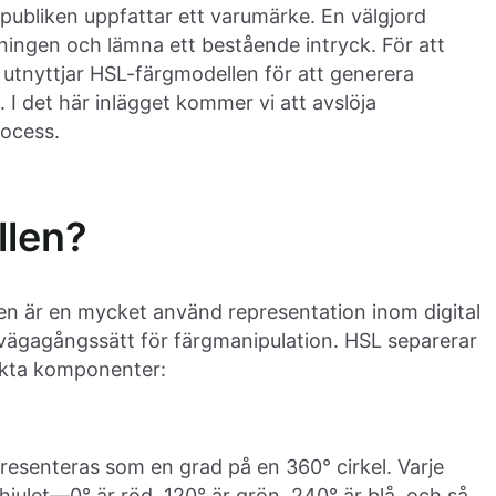
 publiken uppfattar ett varumärke. En välgjord
ingen och lämna ett bestående intryck. För att
 utnyttjar HSL-färgmodellen för att generera
I det här inlägget kommer vi att avslöja
ocess.
llen?
en är en mycket använd representation inom digital
illvägagångssätt för färgmanipulation. HSL separerar
inkta komponenter:
resenteras som en grad på en 360° cirkel. Varje
hjulet—0° är röd, 120° är grön, 240° är blå, och så