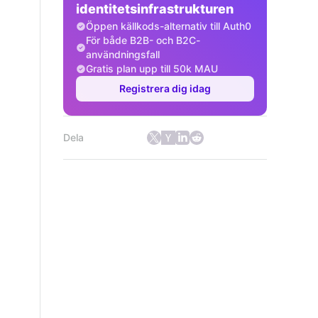
identitetsinfrastrukturen
Öppen källkods-alternativ till Auth0
För både B2B- och B2C-
användningsfall
Gratis plan upp till 50k MAU
Registrera dig idag
Dela