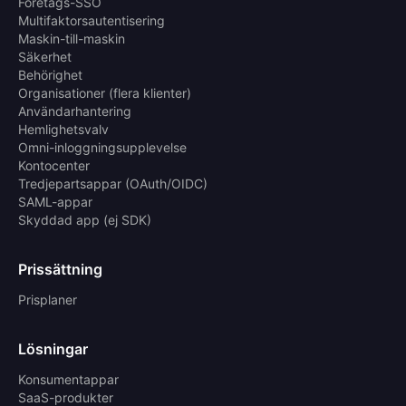
Företags-SSO
Multifaktorsautentisering
Maskin-till-maskin
Säkerhet
Behörighet
Organisationer (flera klienter)
Användarhantering
Hemlighetsvalv
Omni-inloggningsupplevelse
Kontocenter
Tredjepartsappar (OAuth/OIDC)
SAML-appar
Skyddad app (ej SDK)
Prissättning
Prisplaner
Lösningar
Konsumentappar
SaaS-produkter