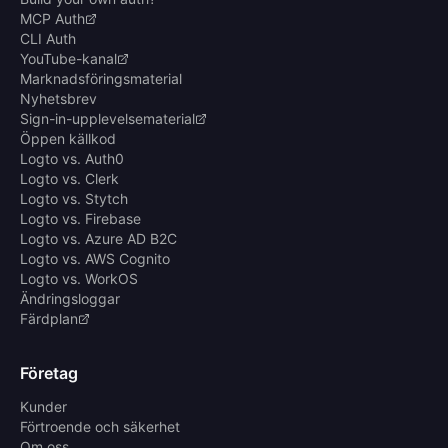
MCP Auth
CLI Auth
YouTube-kanal
Marknadsföringsmaterial
Nyhetsbrev
Sign-in-upplevelsematerial
Öppen källkod
Logto vs. Auth0
Logto vs. Clerk
Logto vs. Stytch
Logto vs. Firebase
Logto vs. Azure AD B2C
Logto vs. AWS Cognito
Logto vs. WorkOS
Ändringsloggar
Färdplan
Företag
Kunder
Förtroende och säkerhet
Om oss