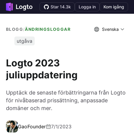
Star 14.3k
Logga in
Kom igång
BLOGG
/
ÄNDRINGSLOGGAR
Svenska
utgåva
Logto 2023
juliuppdatering
Upptäck de senaste förbättringarna från Logto
för nivåbaserad prissättning, anpassade
domäner och mer.
Gao
Founder
7/1/2023