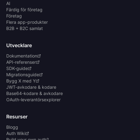
AI
Färdig för företag
Företag
Flera app-produkter
B2B + B2C samlat
Utvecklare
Dokumentation
API-referenser
SDK-guide
Migrationsguide
Bygg X med Y
JWT-avkodare & kodare
Base64-kodare & avkodare
OAuth-leverantörsexplorer
Resurser
Blogg
Auth Wiki
Build your own auth?