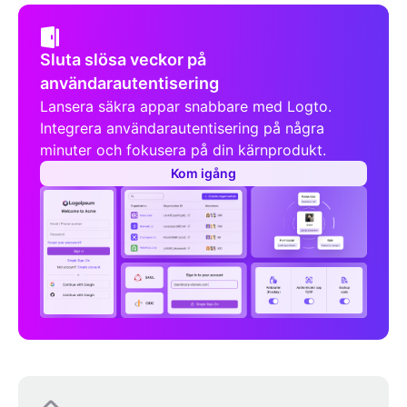
Sluta slösa veckor på
användarautentisering
Lansera säkra appar snabbare med Logto.
Integrera användarautentisering på några
minuter och fokusera på din kärnprodukt.
Kom igång