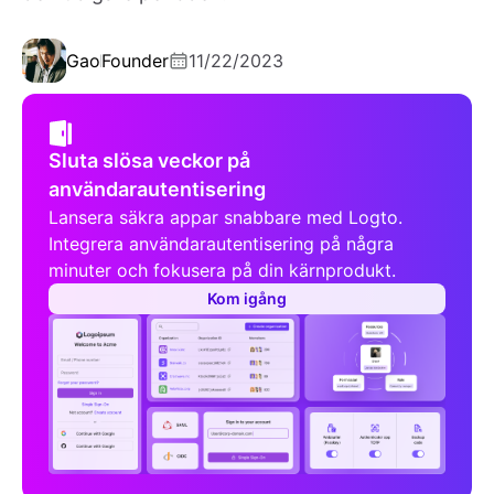
Gao
Founder
11/22/2023
Sluta slösa veckor på
användarautentisering
Lansera säkra appar snabbare med Logto.
Integrera användarautentisering på några
minuter och fokusera på din kärnprodukt.
Kom igång