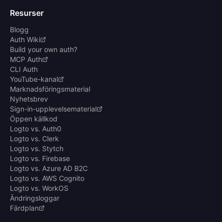
Resurser
Blogg
Auth Wiki
Build your own auth?
MCP Auth
CLI Auth
YouTube-kanal
Marknadsföringsmaterial
Nyhetsbrev
Sign-in-upplevelsematerial
Öppen källkod
Logto vs. Auth0
Logto vs. Clerk
Logto vs. Stytch
Logto vs. Firebase
Logto vs. Azure AD B2C
Logto vs. AWS Cognito
Logto vs. WorkOS
Ändringsloggar
Färdplan