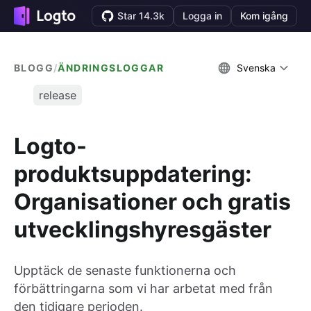
Star 14.3k
Logga in
Kom igång
BLOGG
/
ÄNDRINGSLOGGAR
Svenska
release
Logto-
produktsuppdatering:
Organisationer och gratis
utvecklingshyresgäster
Upptäck de senaste funktionerna och
förbättringarna som vi har arbetat med från
den tidigare perioden.