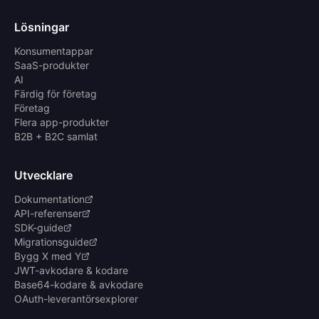
Lösningar
Konsumentappar
SaaS-produkter
AI
Färdig för företag
Företag
Flera app-produkter
B2B + B2C samlat
Utvecklare
Dokumentation
API-referenser
SDK-guide
Migrationsguide
Bygg X med Y
JWT-avkodare & kodare
Base64-kodare & avkodare
OAuth-leverantörsexplorer