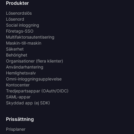
Produkter
Lösenordslös
Lösenord
Social inloggning
Företags-SSO
Multifaktorsautentisering
Maskin-till-maskin
Säkerhet
Behörighet
Organisationer (flera klienter)
Användarhantering
Hemlighetsvalv
Omni-inloggningsupplevelse
Kontocenter
Tredjepartsappar (OAuth/OIDC)
SAML-appar
Skyddad app (ej SDK)
Prissättning
Prisplaner