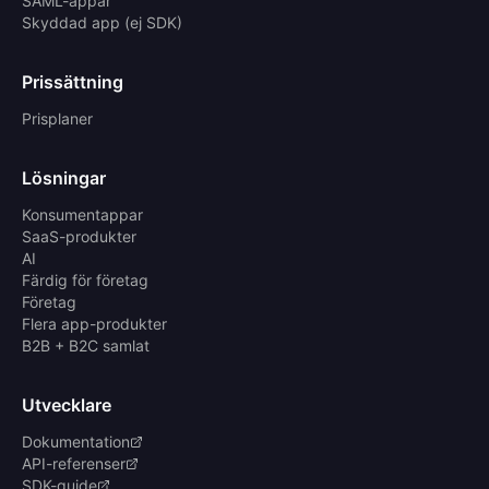
SAML-appar
Skyddad app (ej SDK)
Prissättning
Prisplaner
Lösningar
Konsumentappar
SaaS-produkter
AI
Färdig för företag
Företag
Flera app-produkter
B2B + B2C samlat
Utvecklare
Dokumentation
API-referenser
SDK-guide