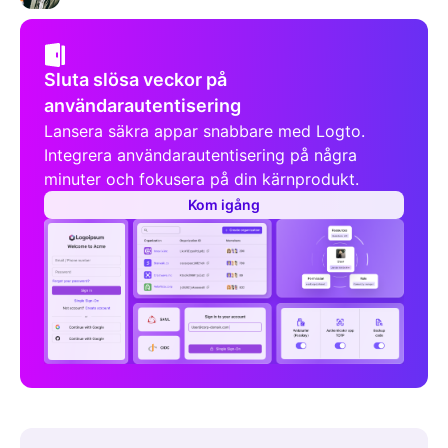
Sluta slösa veckor på
användarautentisering
Lansera säkra appar snabbare med Logto.
Integrera användarautentisering på några
minuter och fokusera på din kärnprodukt.
Kom igång