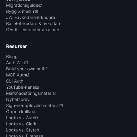
Migrationsguide
Bygg X med Y
JWT-avkodare & kodare
Base64-kodare & avkodare
OAuth-leverantörsexplorer
Resurser
Blogg
Auth Wiki
Build your own auth?
MCP Auth
CLI Auth
YouTube-kanal
Marknadsföringsmaterial
Nyhetsbrev
Sign-in-upplevelsematerial
Öppen källkod
Logto vs. Auth0
Logto vs. Clerk
Logto vs. Stytch
Logto vs. Firebase