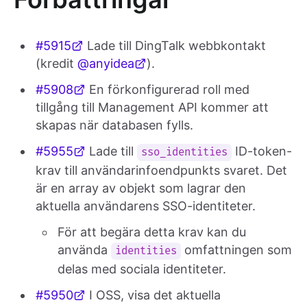
#5915
Lade till DingTalk webbkontakt
(kredit
@anyidea
).
#5908
En förkonfigurerad roll med
tillgång till Management API kommer att
skapas när databasen fylls.
#5955
Lade till
ID-token-
sso_identities
krav till användarinfoendpunkts svaret. Det
är en array av objekt som lagrar den
aktuella användarens SSO-identiteter.
För att begära detta krav kan du
använda
omfattningen som
identities
delas med sociala identiteter.
#5950
I OSS, visa det aktuella