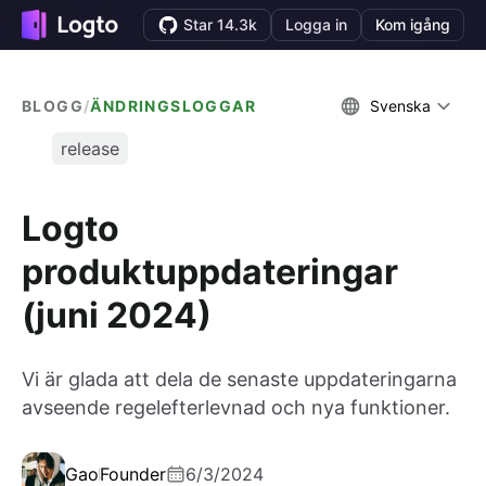
Star 14.3k
Logga in
Kom igång
BLOGG
/
ÄNDRINGSLOGGAR
Svenska
release
Logto
produktuppdateringar
(juni 2024)
Vi är glada att dela de senaste uppdateringarna
avseende regelefterlevnad och nya funktioner.
Gao
Founder
6/3/2024