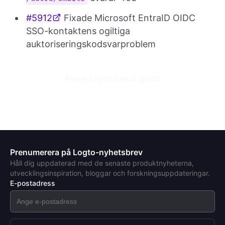
#5912
Fixade Microsoft EntraID OIDC
SSO-kontaktens ogiltiga
auktoriseringskodsvarproblem
Prova Logto Cloud gratis
Prenumerera på Logto-nyhetsbrev
Håll dig uppdaterad med de senaste produktnyheterna,
utvecklingsinspiration, bloggar och forskningsuppdateringar.
E-postadress