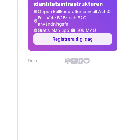
identitetsinfrastrukturen
Öppen källkods-alternativ till Auth0
För både B2B- och B2C-
användningsfall
Gratis plan upp till 50k MAU
Registrera dig idag
Dela