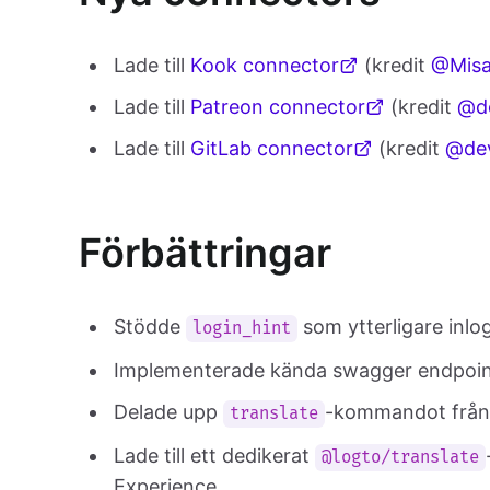
Lade till
Kook connector
(kredit
@Misa
Lade till
Patreon connector
(kredit
@d
Lade till
GitLab connector
(kredit
@de
Förbättringar
Stödde
som ytterligare inl
login_hint
Implementerade kända swagger endpoin
Delade upp
-kommandot frå
translate
Lade till ett dedikerat
@logto/translate
Experience.