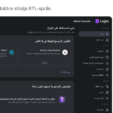
 bättre stödja RTL-språk.