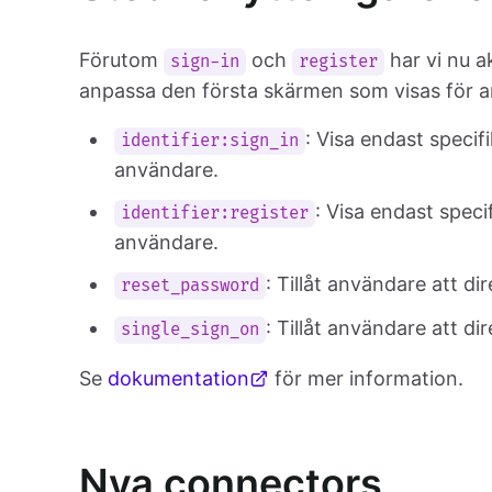
Förutom
och
har vi nu ak
sign-in
register
anpassa den första skärmen som visas för a
: Visa endast specif
identifier:sign_in
användare.
: Visa endast speci
identifier:register
användare.
: Tillåt användare att d
reset_password
: Tillåt användare att d
single_sign_on
Se
dokumentation
för mer information.
Nya connectors