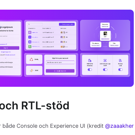
 och RTL-stöd
ör både Console och Experience UI (kredit
@zaaakher