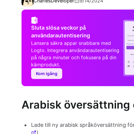
Charles
Developer
9/14/2024
Sluta slösa veckor på
användarautentisering
Lansera säkra appar snabbare med
Logto. Integrera användarautentisering
på några minuter och fokusera på din
kärnprodukt.
Kom igång
Arabisk översättning
Lade till ny arabisk språköversättning f
).