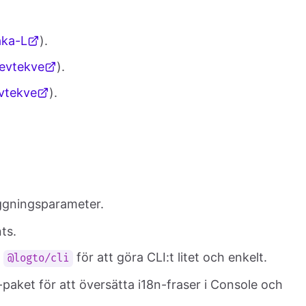
ka-L
).
evtekve
).
vtekve
).
oggningsparameter.
ts.
n
för att göra CLI:t litet och enkelt.
@logto/cli
-paket för att översätta i18n-fraser i Console och