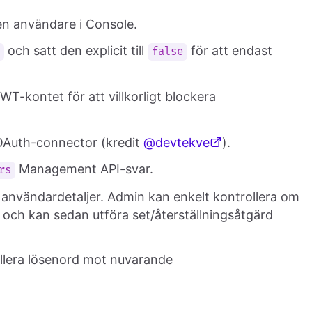
n användare i Console.
och satt den explicit till
för att endast
r
false
JWT-kontet för att villkorligt blockera
i OAuth-connector (kredit
@devtekve
).
Management API-svar.
rs
 användardetaljer. Admin kan enkelt kontrollera om
e och kan sedan utföra set/återställningsåtgärd
rollera lösenord mot nuvarande