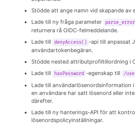
Stödde att ange namn vid skapande av e
Lade till ny fråga parameter
parse_erro
returnera rå OIDC-felmeddelande.
Lade till
-api till anpassat 
denyAccess()
användartokenbegäran.
Stödde nested attributprofiltillordning 
Lade till
-egenskap till
hasPassword
/use
Lade till användarlösenordsinformation i
en användare har satt lösenord eller int
därefter.
Lade till ny hanterings-API för att kont
lösenordspolicyinställningar.