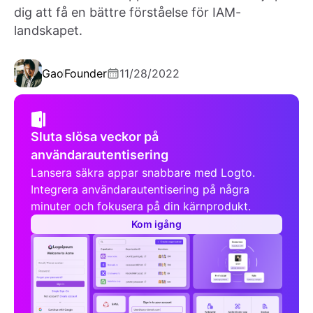
dig att få en bättre förståelse för IAM-
landskapet.
Gao
Founder
11/28/2022
Sluta slösa veckor på
användarautentisering
Lansera säkra appar snabbare med Logto.
Integrera användarautentisering på några
minuter och fokusera på din kärnprodukt.
Kom igång