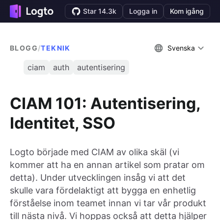
Star 14.3k
Logga in
Kom igång
BLOGG
/
TEKNIK
Svenska
ciam
auth
autentisering
CIAM 101: Autentisering,
Identitet, SSO
Logto började med CIAM av olika skäl (vi
kommer att ha en annan artikel som pratar om
detta). Under utvecklingen insåg vi att det
skulle vara fördelaktigt att bygga en enhetlig
förståelse inom teamet innan vi tar vår produkt
till nästa nivå. Vi hoppas också att detta hjälper