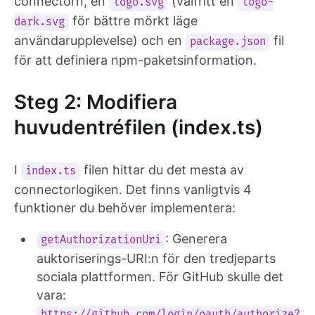
connectorn, en
(valfritt en
logo.svg
logo-
för bättre mörkt läge
dark.svg
användarupplevelse) och en
fil
package.json
för att definiera npm-paketsinformation.
Steg 2: Modifiera
huvudentréfilen (index.ts)
I
filen hittar du det mesta av
index.ts
connectorlogiken. Det finns vanligtvis 4
funktioner du behöver implementera:
: Generera
getAuthorizationUri
auktoriserings-URI:n för den tredjeparts
sociala plattformen. För GitHub skulle det
vara:
https://github.com/login/oauth/authorize?