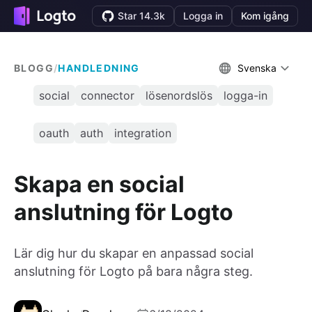
Star 14.3k
Logga in
Kom igång
BLOGG
/
HANDLEDNING
Svenska
social
connector
lösenordslös
logga-in
oauth
auth
integration
Skapa en social
anslutning för Logto
Lär dig hur du skapar en anpassad social
anslutning för Logto på bara några steg.