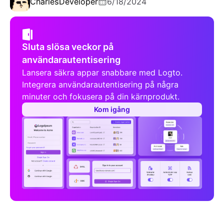
Charles
Developer
6/18/2024
Sluta slösa veckor på
användarautentisering
Lansera säkra appar snabbare med Logto.
Integrera användarautentisering på några
minuter och fokusera på din kärnprodukt.
Kom igång