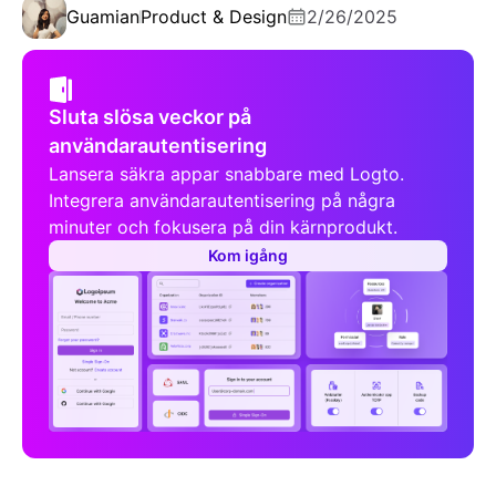
Guamian
Product & Design
2/26/2025
Sluta slösa veckor på
användarautentisering
Lansera säkra appar snabbare med Logto.
Integrera användarautentisering på några
minuter och fokusera på din kärnprodukt.
Kom igång