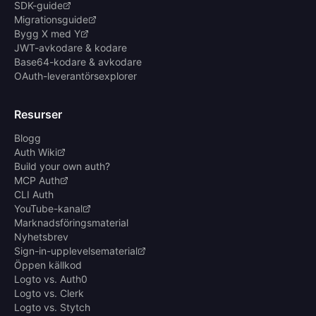
SDK-guide
Migrationsguide
Bygg X med Y
JWT-avkodare & kodare
Base64-kodare & avkodare
OAuth-leverantörsexplorer
Resurser
Blogg
Auth Wiki
Build your own auth?
MCP Auth
CLI Auth
YouTube-kanal
Marknadsföringsmaterial
Nyhetsbrev
Sign-in-upplevelsematerial
Öppen källkod
Logto vs. Auth0
Logto vs. Clerk
Logto vs. Stytch