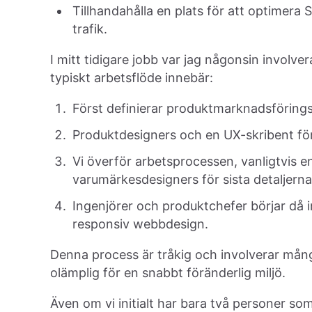
Tillhandahålla en plats för att optimer
trafik.
I mitt tidigare jobb var jag någonsin involver
typiskt arbetsflöde innebär:
Först definierar produktmarknadsförings
Produktdesigners och en UX-skribent förf
Vi överför arbetsprocessen, vanligtvis en 
varumärkesdesigners för sista detaljern
Ingenjörer och produktchefer börjar då
responsiv webbdesign.
Denna process är tråkig och involverar mång
olämplig för en snabbt föränderlig miljö.
Även om vi initialt har bara två personer so