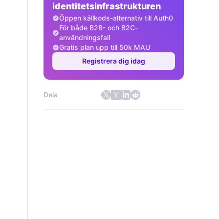
identitetsinfrastrukturen
Öppen källkods-alternativ till Auth0
För både B2B- och B2C-
användningsfall
Gratis plan upp till 50k MAU
Registrera dig idag
Dela