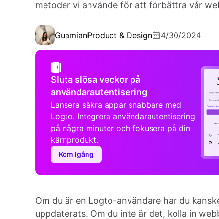
metoder vi använde för att förbättra vår we
Guamian
Product & Design
4/30/2024
Sluta slösa veckor på
användarautentisering
Lansera säkra appar snabbare med
Logto. Integrera användarautentisering
på några minuter och fokusera på din
kärnprodukt.
Kom igång
Om du är en Logto-användare har du kanske 
uppdaterats. Om du inte är det, kolla in we