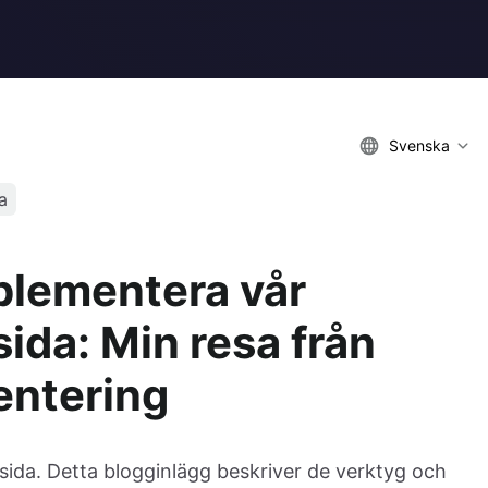
Svenska
a
plementera vår
ida: Min resa från
mentering
sida. Detta blogginlägg beskriver de verktyg och