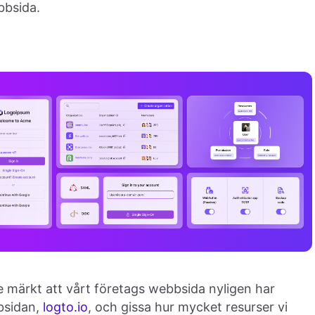
bbsida.
märkt att vårt företags webbsida nyligen har
bbsidan,
logto.io
, och gissa hur mycket resurser vi