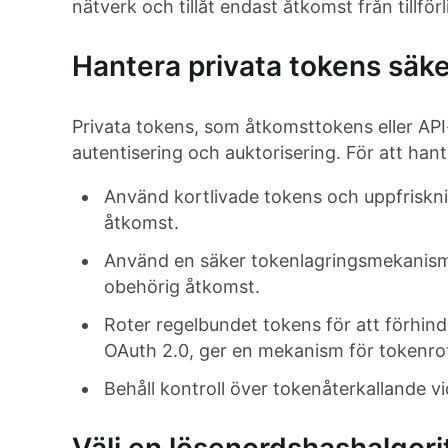
nätverk och tillåt endast åtkomst från tillförli
Hantera privata tokens säke
Privata tokens, som åtkomsttokens eller AP
autentisering och auktorisering. För att han
Använd kortlivade tokens och uppfriskni
åtkomst.
Använd en säker tokenlagringsmekanism,
obehörig åtkomst.
Roter regelbundet tokens för att förhin
OAuth 2.0, ger en mekanism för tokenro
Behåll kontroll över tokenåterkallande v