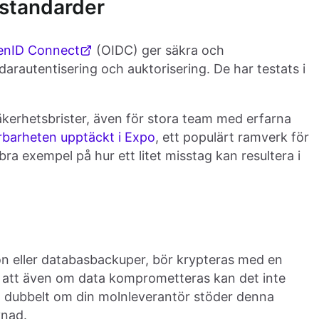
a standarder
enID Connect
(OIDC) ger säkra och
arautentisering och auktorisering. De har testats i
äkerhetsbrister, även för stora team med erfarna
barheten upptäckt i Expo
, ett populärt ramverk för
ra exempel på hur ett litet misstag kan resultera i
on eller databasbackuper, bör krypteras med en
er att även om data komprometteras kan det inte
ra dubbelt om din molnleverantör stöder denna
vnad.