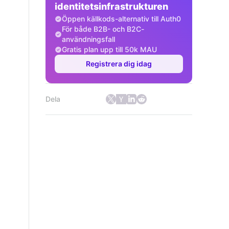
identitetsinfrastrukturen
Öppen källkods-alternativ till Auth0
För både B2B- och B2C-
användningsfall
Gratis plan upp till 50k MAU
Registrera dig idag
Dela