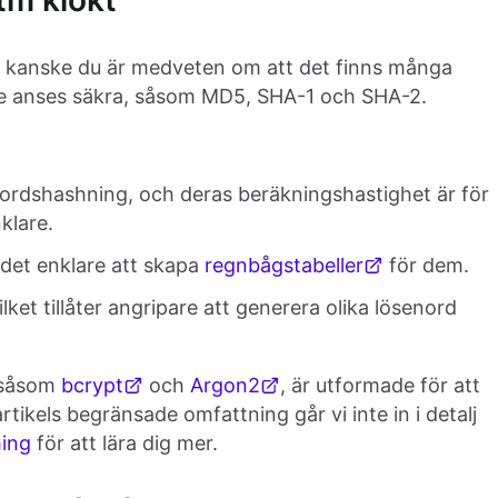
tm klokt
 kanske du är medveten om att det finns många
ngre anses säkra, såsom MD5, SHA-1 och SHA-2.
enordshashning, och deras beräkningshastighet är för
klare.
 det enklare att skapa
regnbågstabeller
för dem.
ilket tillåter angripare att generera olika lösenord
 såsom
bcrypt
och
Argon2
, är utformade för att
ikels begränsade omfattning går vi inte in i detalj
hing
för att lära dig mer.