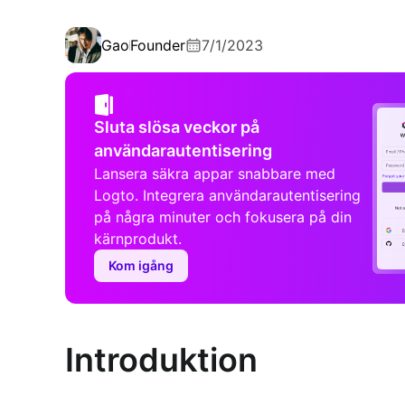
Gao
Founder
7/1/2023
Sluta slösa veckor på
användarautentisering
Lansera säkra appar snabbare med
Logto. Integrera användarautentisering
på några minuter och fokusera på din
kärnprodukt.
Kom igång
Introduktion