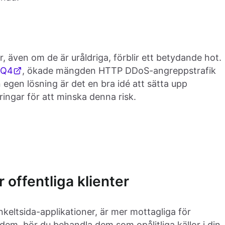
, även om de är uråldriga, förblir ett betydande hot.
 Q4
, ökade mängden HTTP DDoS-angreppstrafik
n egen lösning är det en bra idé att sätta upp
ngar för att minska denna risk.
 offentliga klienter
nkeltsida-applikationer, är mer mottagliga för
 dem, bör du behandla dem som opålitliga källor i din