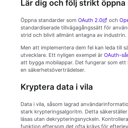
Lär dig och följ strikt öppn
Öppna standarder som
OAuth 2.0
och
Op
standardiserade tillvägagångssätt för använd
strid och blivit allmänt antagna av industrin.
Men att implementera dem fel kan leda till s
utvecklare. Ett nyligen exempel är
OAuth-sår
att bygga mobilappar. Det fungerar som ett b
en säkerhetsöverträdelser.
Kryptera data i vila
Data i vila, såsom lagrad användarinformati
stark krypteringsalgoritm. Detta säkerställ
läsas utan dekrypteringsnyckeln. Kontrolle
funktion eftersom det ofta krävs för efterle