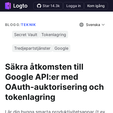
Star 14.3k
Logga in
Kom igång
BLOGG
/
TEKNIK
Svenska
Secret Vault
Tokenlagring
Tredjepartstjänster
Google
Säkra åtkomsten till
Google API:er med
OAuth-auktorisering och
tokenlagring
Lär dig bygga smarta produktivitetsappar (t.ex.