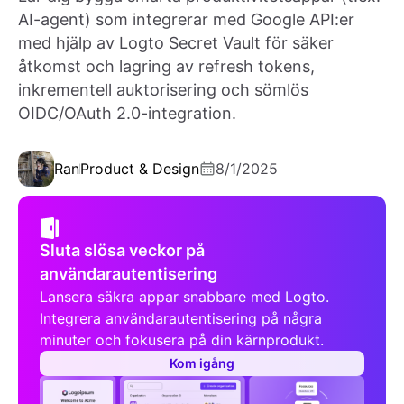
AI-agent) som integrerar med Google API:er
med hjälp av Logto Secret Vault för säker
åtkomst och lagring av refresh tokens,
inkrementell auktorisering och sömlös
OIDC/OAuth 2.0-integration.
Ran
Product & Design
8/1/2025
Sluta slösa veckor på
användarautentisering
Lansera säkra appar snabbare med Logto.
Integrera användarautentisering på några
minuter och fokusera på din kärnprodukt.
Kom igång