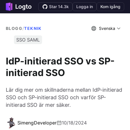
Star 14.3k
Logga in
Kom igång
BLOGG
/
TEKNIK
Svenska
SSO SAML
IdP-initierad SSO vs SP-
initierad SSO
Lär dig mer om skillnaderna mellan IdP-initierad
SSO och SP-initierad SSO och varför SP-
initierad SSO är mer säker.
Simeng
Developer
10/18/2024