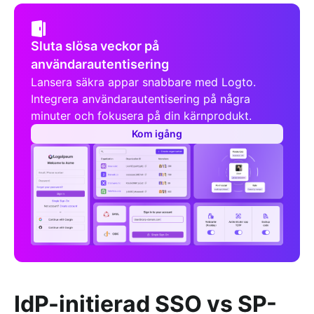
Sluta slösa veckor på
användarautentisering
Lansera säkra appar snabbare med Logto.
Integrera användarautentisering på några
minuter och fokusera på din kärnprodukt.
Kom igång
IdP-initierad SSO vs SP-