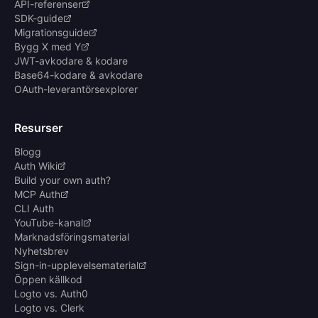
API-referenser
SDK-guide
Migrationsguide
Bygg X med Y
JWT-avkodare & kodare
Base64-kodare & avkodare
OAuth-leverantörsexplorer
Resurser
Blogg
Auth Wiki
Build your own auth?
MCP Auth
CLI Auth
YouTube-kanal
Marknadsföringsmaterial
Nyhetsbrev
Sign-in-upplevelsematerial
Öppen källkod
Logto vs. Auth0
Logto vs. Clerk