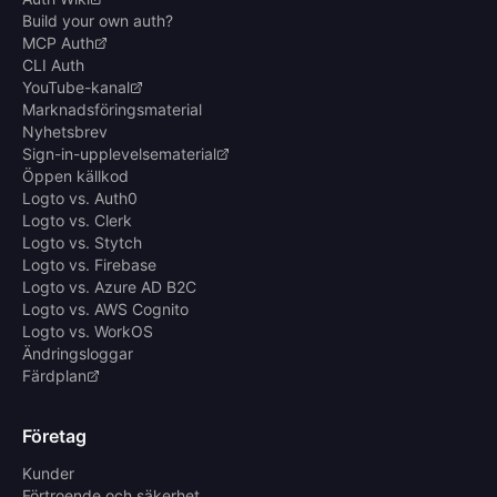
Build your own auth?
MCP Auth
CLI Auth
YouTube-kanal
Marknadsföringsmaterial
Nyhetsbrev
Sign-in-upplevelsematerial
Öppen källkod
Logto vs. Auth0
Logto vs. Clerk
Logto vs. Stytch
Logto vs. Firebase
Logto vs. Azure AD B2C
Logto vs. AWS Cognito
Logto vs. WorkOS
Ändringsloggar
Färdplan
Företag
Kunder
Förtroende och säkerhet