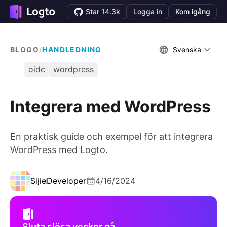
Star 14.3k
Logga in
Kom igång
BLOGG
/
HANDLEDNING
Svenska
oidc
wordpress
Integrera med WordPress
En praktisk guide och exempel för att integrera
WordPress med Logto.
Sijie
Developer
4/16/2024
Sluta slösa veckor på