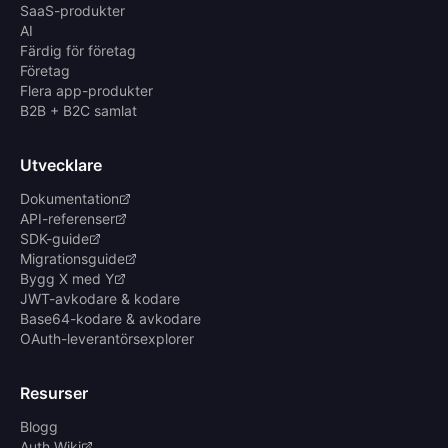
SaaS-produkter
AI
Färdig för företag
Företag
Flera app-produkter
B2B + B2C samlat
Utvecklare
Dokumentation
API-referenser
SDK-guide
Migrationsguide
Bygg X med Y
JWT-avkodare & kodare
Base64-kodare & avkodare
OAuth-leverantörsexplorer
Resurser
Blogg
Auth Wiki