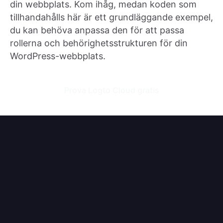
din webbplats. Kom ihåg, medan koden som
tillhandahålls här är ett grundläggande exempel,
du kan behöva anpassa den för att passa
rollerna och behörighetsstrukturen för din
WordPress-webbplats.
Prova Logto Cloud gratis
Prenumerera på Logto-nyhetsbrev
Håll dig uppdaterad med de senaste produktnyheterna,
utvecklingsinspiration, bloggar och forskningsuppdateringar.
E-postadress