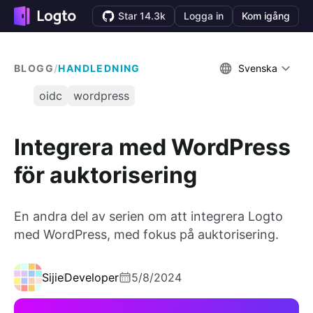
Star 14.3k
Logga in
Kom igång
BLOGG
/
HANDLEDNING
Svenska
oidc
wordpress
Integrera med WordPress
för auktorisering
En andra del av serien om att integrera Logto
med WordPress, med fokus på auktorisering.
Sijie
Developer
5/8/2024