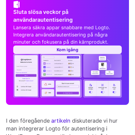
Sluta slösa veckor på
användarautentisering
Lansera säkra appar snabbare med Logto.
Integrera användarautentisering på några
minuter och fokusera på din kärnprodukt.
Kom igång
I den föregående
artikeln
diskuterade vi hur
man integrerar Logto för autentisering i