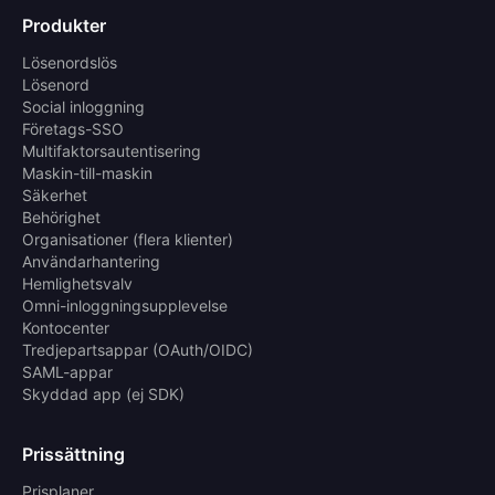
Produkter
Lösenordslös
Lösenord
Social inloggning
Företags-SSO
Multifaktorsautentisering
Maskin-till-maskin
Säkerhet
Behörighet
Organisationer (flera klienter)
Användarhantering
Hemlighetsvalv
Omni-inloggningsupplevelse
Kontocenter
Tredjepartsappar (OAuth/OIDC)
SAML-appar
Skyddad app (ej SDK)
Prissättning
Prisplaner