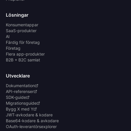
Lösningar
Konsumentappar
SaaS-produkter
AI
Färdig för företag
Företag
Flera app-produkter
B2B + B2C samlat
Utvecklare
Dokumentation
API-referenser
SDK-guide
Migrationsguide
Bygg X med Y
JWT-avkodare & kodare
Base64-kodare & avkodare
OAuth-leverantörsexplorer