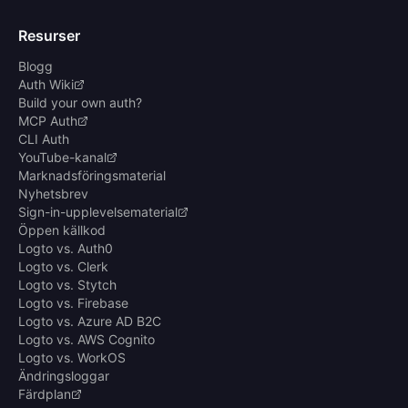
Resurser
Blogg
Auth Wiki
Build your own auth?
MCP Auth
CLI Auth
YouTube-kanal
Marknadsföringsmaterial
Nyhetsbrev
Sign-in-upplevelsematerial
Öppen källkod
Logto vs. Auth0
Logto vs. Clerk
Logto vs. Stytch
Logto vs. Firebase
Logto vs. Azure AD B2C
Logto vs. AWS Cognito
Logto vs. WorkOS
Ändringsloggar
Färdplan