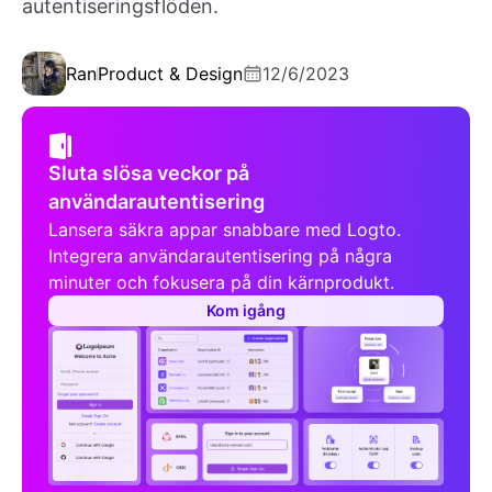
autentiseringsflöden.
Ran
Product & Design
12/6/2023
Sluta slösa veckor på
användarautentisering
Lansera säkra appar snabbare med Logto.
Integrera användarautentisering på några
minuter och fokusera på din kärnprodukt.
Kom igång