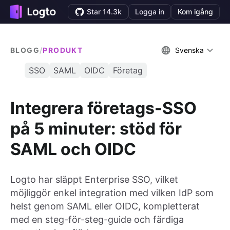
Star 14.3k
Logga in
Kom igång
BLOGG
/
PRODUKT
Svenska
SSO
SAML
OIDC
Företag
Integrera företags-SSO
på 5 minuter: stöd för
SAML och OIDC
Logto har släppt Enterprise SSO, vilket
möjliggör enkel integration med vilken IdP som
helst genom SAML eller OIDC, kompletterat
med en steg-för-steg-guide och färdiga