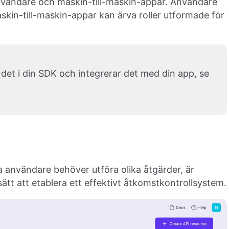
 användare och maskin-till-maskin-appar. Användare
skin-till-maskin-appar kan ärva roller utformade för
det i din SDK och integrerar det med din app, se
a användare behöver utföra olika åtgärder, är
sätt att etablera ett effektivt åtkomstkontrollsystem.