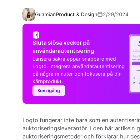
Guamian
Product & Design
2/29/2024
Sluta slösa veckor på
användarautentisering
Lansera säkra appar snabbare med
Logto. Integrera användarautentisering
på några minuter och fokusera på din
kärnprodukt.
Kom igång
Logto fungerar inte bara som en autentiser
auktoriseringsleverantör. I den här artikeln 
auktoriseringsmetoder och förklarar hur dessa