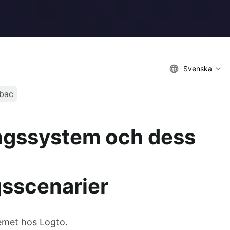
Svenska
rbac
ingssystem och dess
gsscenarier
emet hos Logto.