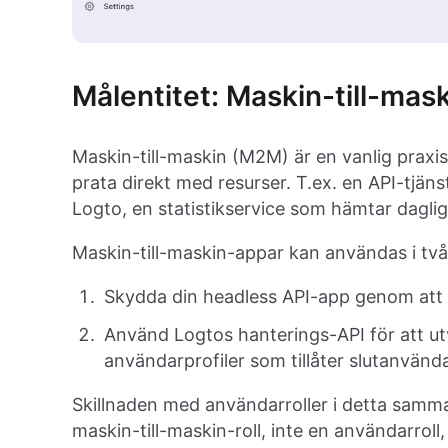
Målentitet: Maskin-till-mas
Maskin-till-maskin (M2M) är en vanlig praxi
prata direkt med resurser. T.ex. en API-tjä
Logto, en statistikservice som hämtar dagliga
Maskin-till-maskin-appar kan användas i två 
Skydda din headless API-app genom att s
Använd Logtos hanterings-API för att utv
användarprofiler som tillåter slutanvända
Skillnaden med användarroller i detta samma
maskin-till-maskin-roll, inte en användarroll