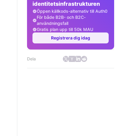
identitetsinfrastrukturen
Öppen källkods-alternativ till Auth0
För både B2B- och B2C-
användningsfall
Gratis plan upp till 50k MAU
Registrera dig idag
Dela