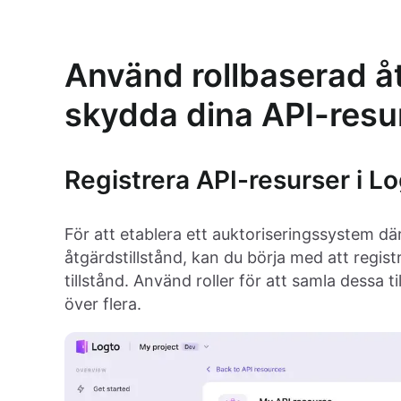
Använd rollbaserad åt
skydda dina API-resu
Registrera API-resurser i L
För att etablera ett auktoriseringssystem där 
åtgärdstillstånd, kan du börja med att regist
tillstånd. Använd roller för att samla dessa ti
över flera.