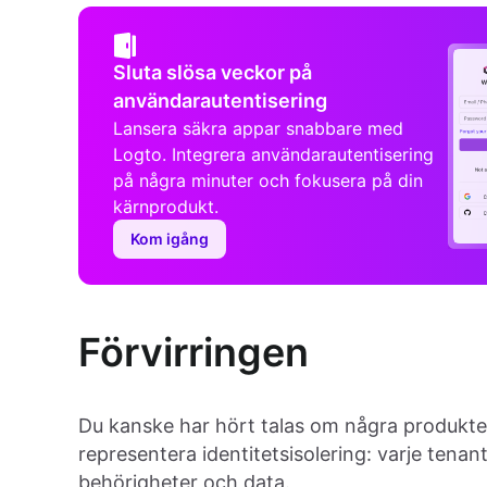
Sluta slösa veckor på
användarautentisering
Lansera säkra appar snabbare med
Logto. Integrera användarautentisering
på några minuter och fokusera på din
kärnprodukt.
Kom igång
Förvirringen
Du kanske har hört talas om några produkte
representera identitetsisolering: varje tenan
behörigheter och data.