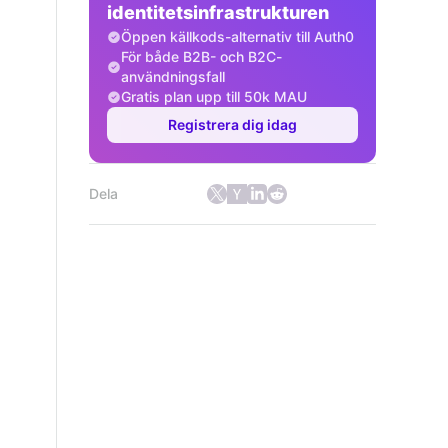
identitetsinfrastrukturen
Öppen källkods-alternativ till Auth0
För både B2B- och B2C-
användningsfall
Gratis plan upp till 50k MAU
Registrera dig idag
Dela