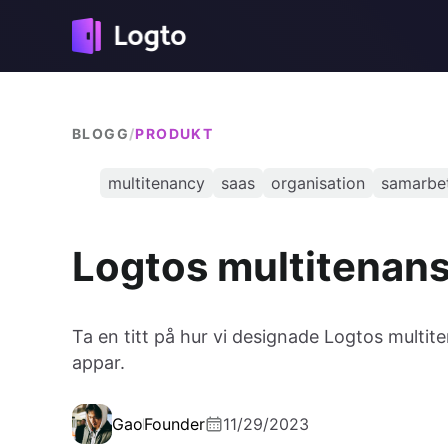
BLOGG
/
PRODUKT
multitenancy
saas
organisation
samarbe
Logtos multitenans
Ta en titt på hur vi designade Logtos multi
appar.
Gao
Founder
11/29/2023