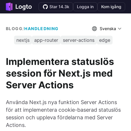
Star 14.3k
Logga in
Kom igång
BLOGG
/
HANDLEDNING
Svenska
nextjs
app-router
server-actions
edge
Implementera statuslös
session för Next.js med
Server Actions
Använda Next.js nya funktion Server Actions
för att implementera cookie-baserad statuslös
session och uppleva fördelarna med Server
Actions.