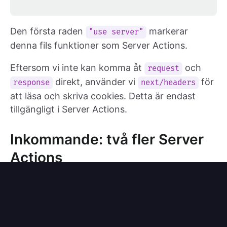
Den första raden
markerar
"use server"
denna fils funktioner som Server Actions.
Eftersom vi inte kan komma åt
och
request
direkt, använder vi
för
response
next/headers
att läsa och skriva cookies. Detta är endast
tillgängligt i Server Actions.
Inkommande: två fler Server
Actions
Med sessionsbiblioteket på plats är det dags att
implementera en logga in- och logga ut-
funktion för att visa sessionens användbarhet.