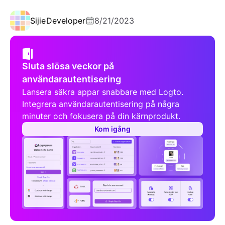
Sijie
Developer
8/21/2023
Sluta slösa veckor på
användarautentisering
Lansera säkra appar snabbare med Logto.
Integrera användarautentisering på några
minuter och fokusera på din kärnprodukt.
Kom igång