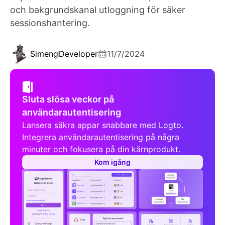
och bakgrundskanal utloggning för säker
sessionshantering.
Simeng
Developer
11/7/2024
Sluta slösa veckor på
användarautentisering
Lansera säkra appar snabbare med Logto.
Integrera användarautentisering på några
minuter och fokusera på din kärnprodukt.
Kom igång