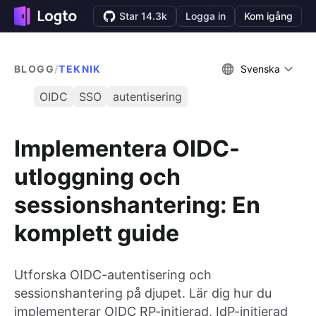
Star 14.3k
Logga in
Kom igång
BLOGG
/
TEKNIK
Svenska
OIDC
SSO
autentisering
Implementera OIDC-
utloggning och
sessionshantering: En
komplett guide
Utforska OIDC-autentisering och
sessionshantering på djupet. Lär dig hur du
implementerar OIDC RP-initierad, IdP-initierad