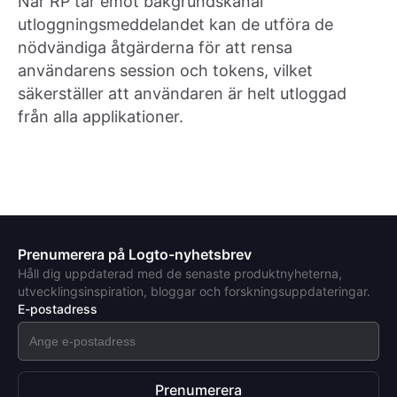
När RP tar emot bakgrundskanal
utloggningsmeddelandet kan de utföra de
nödvändiga åtgärderna för att rensa
användarens session och tokens, vilket
säkerställer att användaren är helt utloggad
från alla applikationer.
Prenumerera på Logto-nyhetsbrev
Håll dig uppdaterad med de senaste produktnyheterna,
utvecklingsinspiration, bloggar och forskningsuppdateringar.
E-postadress
Prenumerera