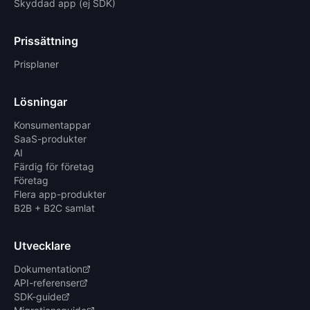
Skyddad app (ej SDK)
Prissättning
Prisplaner
Lösningar
Konsumentappar
SaaS-produkter
AI
Färdig för företag
Företag
Flera app-produkter
B2B + B2C samlat
Utvecklare
Dokumentation
API-referenser
SDK-guide