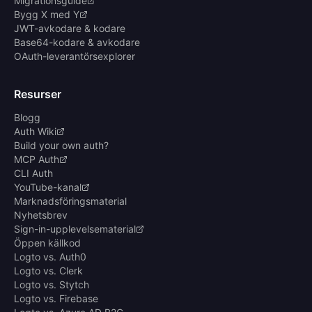
Migrationsguide
Bygg X med Y
JWT-avkodare & kodare
Base64-kodare & avkodare
OAuth-leverantörsexplorer
Resurser
Blogg
Auth Wiki
Build your own auth?
MCP Auth
CLI Auth
YouTube-kanal
Marknadsföringsmaterial
Nyhetsbrev
Sign-in-upplevelsematerial
Öppen källkod
Logto vs. Auth0
Logto vs. Clerk
Logto vs. Stytch
Logto vs. Firebase