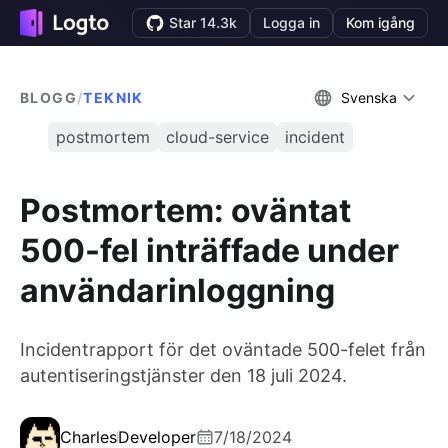
Star 14.3k
Logga in
Kom igång
BLOGG
/
TEKNIK
Svenska
postmortem
cloud-service
incident
Postmortem: oväntat
500-fel inträffade under
användarinloggning
Incidentrapport för det oväntade 500-felet från
autentiseringstjänster den 18 juli 2024.
Charles
Developer
7/18/2024