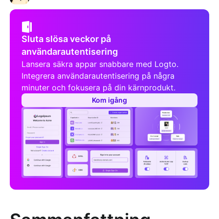
Sluta slösa veckor på
användarautentisering
Lansera säkra appar snabbare med Logto.
Integrera användarautentisering på några
minuter och fokusera på din kärnprodukt.
Kom igång