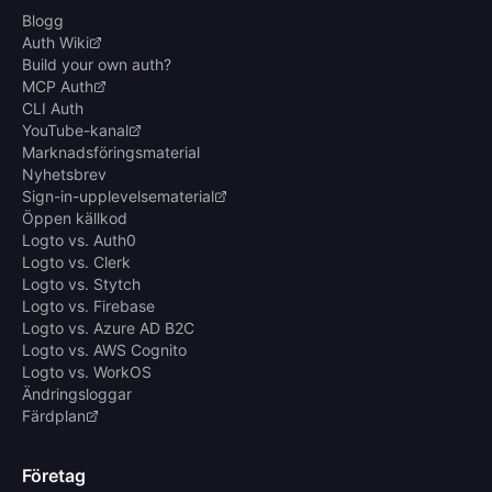
Blogg
Auth Wiki
Build your own auth?
MCP Auth
CLI Auth
YouTube-kanal
Marknadsföringsmaterial
Nyhetsbrev
Sign-in-upplevelsematerial
Öppen källkod
Logto vs. Auth0
Logto vs. Clerk
Logto vs. Stytch
Logto vs. Firebase
Logto vs. Azure AD B2C
Logto vs. AWS Cognito
Logto vs. WorkOS
Ändringsloggar
Färdplan
Företag