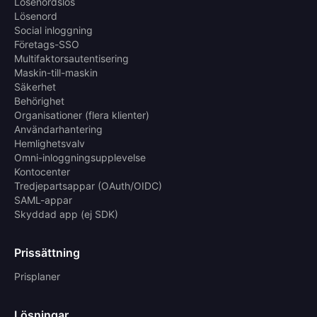
Lösenordslös
Lösenord
Social inloggning
Företags-SSO
Multifaktorsautentisering
Maskin-till-maskin
Säkerhet
Behörighet
Organisationer (flera klienter)
Användarhantering
Hemlighetsvalv
Omni-inloggningsupplevelse
Kontocenter
Tredjepartsappar (OAuth/OIDC)
SAML-appar
Skyddad app (ej SDK)
Prissättning
Prisplaner
Lösningar