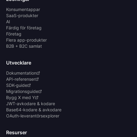
Konsumentappar
SaaS-produkter
AI
Färdig för företag
Företag
Flera app-produkter
B2B + B2C samlat
Utvecklare
Dokumentation
API-referenser
SDK-guide
Migrationsguide
Bygg X med Y
JWT-avkodare & kodare
Base64-kodare & avkodare
OAuth-leverantörsexplorer
Resurser