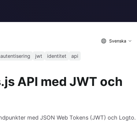
Svenska
autentisering
jwt
identitet
api
s.js API med JWT och
I-ändpunkter med JSON Web Tokens (JWT) och Logto.