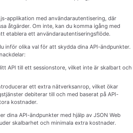
.js-applikation med användarautentisering, där
issa åtgärder. Om inte, kan du komma igång med
att etablera ett användarautentiseringsflöde.
 inför olika val för att skydda dina API-ändpunkter.
 nackdelar:
itt API till ett sessionstore, vilket inte är skalbart och
introducerar ett extra nätverksanrop, vilket ökar
stjänster debiterar till och med baserat på API-
stora kostnader.
ärker dina API-ändpunkter med hjälp av JSON Web
der skalbarhet och minimala extra kostnader.