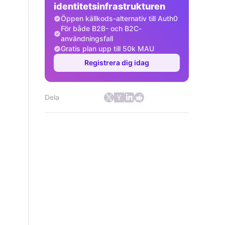
identitetsinfrastrukturen
Öppen källkods-alternativ till Auth0
För både B2B- och B2C-
användningsfall
Gratis plan upp till 50k MAU
Registrera dig idag
Dela