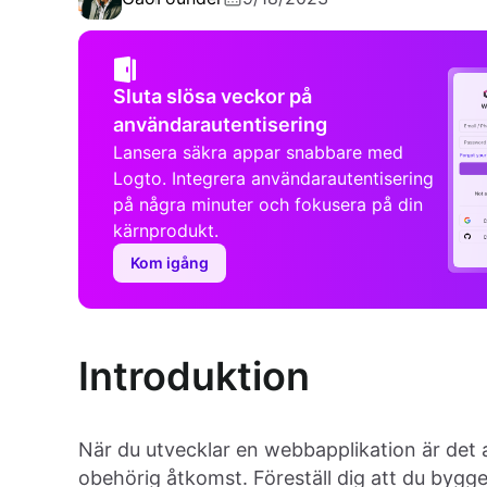
Sluta slösa veckor på
användarautentisering
Lansera säkra appar snabbare med
Logto. Integrera användarautentisering
på några minuter och fokusera på din
kärnprodukt.
Kom igång
Introduktion
När du utvecklar en webbapplikation är det
obehörig åtkomst. Föreställ dig att du bygger