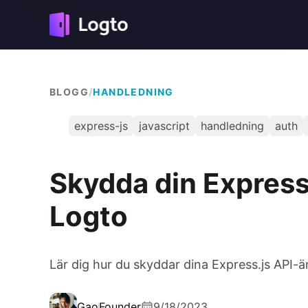
BLOGG
/
HANDLEDNING
express-js
javascript
handledning
auth
Skydda din Expres
Logto
Lär dig hur du skyddar dina Express.js AP
Gao
Founder
9/18/2023