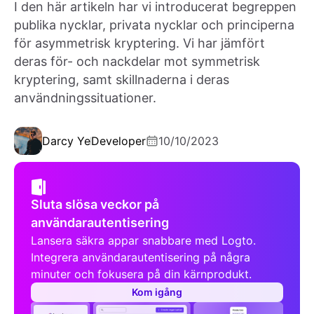
I den här artikeln har vi introducerat begreppen
publika nycklar, privata nycklar och principerna
för asymmetrisk kryptering. Vi har jämfört
deras för- och nackdelar mot symmetrisk
kryptering, samt skillnaderna i deras
användningssituationer.
Darcy Ye
Developer
10/10/2023
Sluta slösa veckor på
användarautentisering
Lansera säkra appar snabbare med Logto.
Integrera användarautentisering på några
minuter och fokusera på din kärnprodukt.
Kom igång