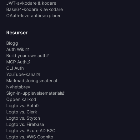
JWT-avkodare & kodare
Base64-kodare & avkodare
OAuth-leverantörsexplorer
Resurser
Blogg
Auth Wiki
Build your own auth?
MCP Auth
CLI Auth
YouTube-kanal
Marknadsföringsmaterial
Nyhetsbrev
Sign-in-upplevelsematerial
Öppen källkod
Logto vs. Auth0
Logto vs. Clerk
Logto vs. Stytch
Logto vs. Firebase
Logto vs. Azure AD B2C
Logto vs. AWS Cognito