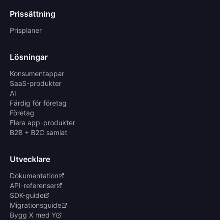
Prissättning
Prisplaner
Lösningar
Konsumentappar
SaaS-produkter
AI
Färdig för företag
Företag
Flera app-produkter
B2B + B2C samlat
Utvecklare
Dokumentation
API-referenser
SDK-guide
Migrationsguide
Bygg X med Y