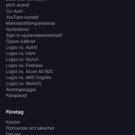
MCP Auth
CLI Auth
YouTube-kanal
Marknadsföringsmaterial
Nyhetsbrev
Sign-in-upplevelsematerial
Öppen källkod
Logto vs. Auth0
Logto vs. Clerk
Logto vs. Stytch
Logto vs. Firebase
Logto vs. Azure AD B2C
Logto vs. AWS Cognito
Logto vs. WorkOS
Ändringsloggar
Färdplan
Företag
Kunder
Förtroende och säkerhet
Om oss