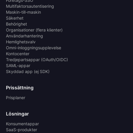
Företags-SSO
Multifaktorsautentisering
Maskin-till-maskin
Säkerhet
Behörighet
Organisationer (flera klienter)
Användarhantering
Hemlighetsvalv
Omni-inloggningsupplevelse
Kontocenter
Tredjepartsappar (OAuth/OIDC)
SAML-appar
Skyddad app (ej SDK)
Prissättning
Prisplaner
Lösningar
Konsumentappar
SaaS-produkter