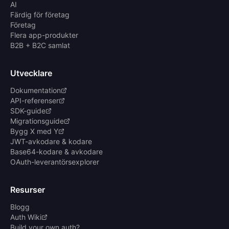
AI
Färdig för företag
Företag
Flera app-produkter
B2B + B2C samlat
Utvecklare
Dokumentation
API-referenser
SDK-guide
Migrationsguide
Bygg X med Y
JWT-avkodare & kodare
Base64-kodare & avkodare
OAuth-leverantörsexplorer
Resurser
Blogg
Auth Wiki
Build your own auth?