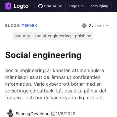
Star 14.3k
Logga in
Kom igång
BLOGG
/
TEKNIK
Svenska
security
social-engineering
phishing
Social engineering
Social engineering är konsten att manipulera
människor så att de lämnar ut konfidentiell
information. Varje cyberbrott börjar med en
social ingenjörsattack. Låt oss titta på hur det
fungerar och hur du kan skydda dig mot det.
Simeng
Developer
11/6/2023