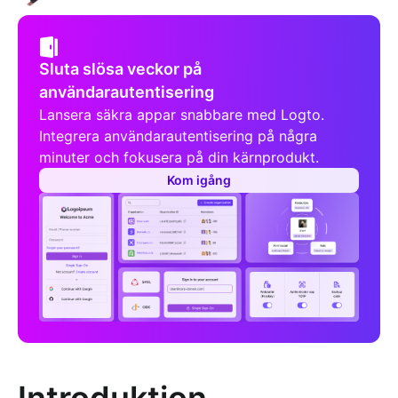
Sluta slösa veckor på
användarautentisering
Lansera säkra appar snabbare med Logto.
Integrera användarautentisering på några
minuter och fokusera på din kärnprodukt.
Kom igång