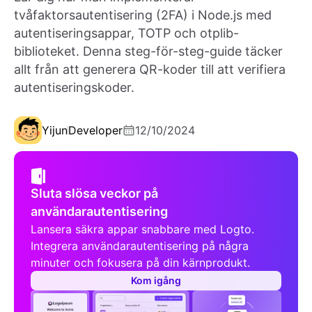
tvåfaktorsautentisering (2FA) i Node.js med
autentiseringsappar, TOTP och otplib-
biblioteket. Denna steg-för-steg-guide täcker
allt från att generera QR-koder till att verifiera
autentiseringskoder.
Yijun
Developer
12/10/2024
Sluta slösa veckor på
användarautentisering
Lansera säkra appar snabbare med Logto.
Integrera användarautentisering på några
minuter och fokusera på din kärnprodukt.
Kom igång