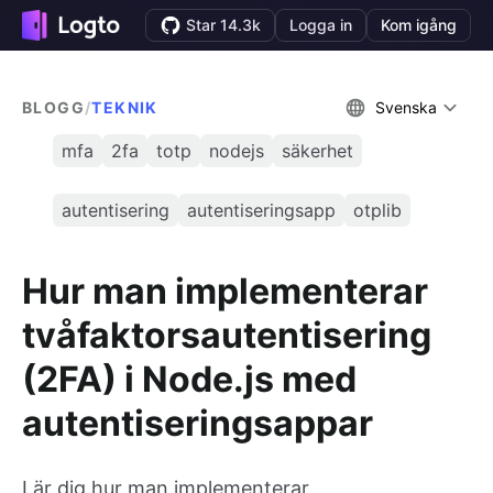
Star 14.3k
Logga in
Kom igång
BLOGG
/
TEKNIK
Svenska
mfa
2fa
totp
nodejs
säkerhet
autentisering
autentiseringsapp
otplib
Hur man implementerar
tvåfaktorsautentisering
(2FA) i Node.js med
autentiseringsappar
Lär dig hur man implementerar