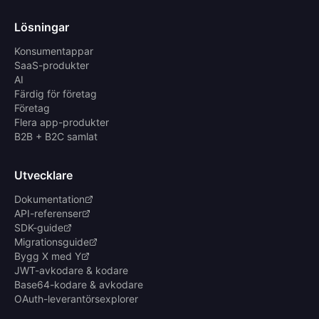
Lösningar
Konsumentappar
SaaS-produkter
AI
Färdig för företag
Företag
Flera app-produkter
B2B + B2C samlat
Utvecklare
Dokumentation
API-referenser
SDK-guide
Migrationsguide
Bygg X med Y
JWT-avkodare & kodare
Base64-kodare & avkodare
OAuth-leverantörsexplorer