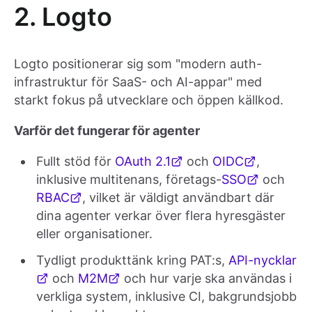
2. Logto
Logto positionerar sig som "modern auth-
infrastruktur för SaaS- och AI-appar" med
starkt fokus på utvecklare och öppen källkod.
Varför det fungerar för agenter
Fullt stöd för
OAuth 2.1
och
OIDC
,
inklusive multitenans, företags-
SSO
och
RBAC
, vilket är väldigt användbart där
dina agenter verkar över flera hyresgäster
eller organisationer.
Tydligt produkttänk kring PAT:s,
API-nycklar
och
M2M
och hur varje ska användas i
verkliga system, inklusive CI, bakgrundsjobb