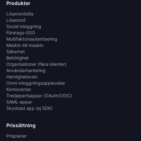
Produkter
Lösenordslös
Lösenord
Social inloggning
Företags-SSO
Multifaktorsautentisering
Maskin-till-maskin
Säkerhet
Behörighet
Organisationer (flera klienter)
Användarhantering
Hemlighetsvalv
Omni-inloggningsupplevelse
Kontocenter
Tredjepartsappar (OAuth/OIDC)
SAML-appar
Skyddad app (ej SDK)
Prissättning
Prisplaner