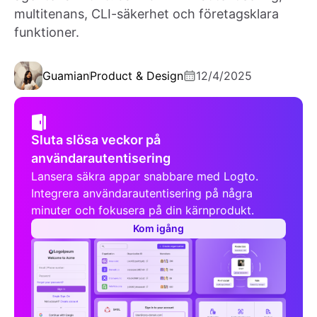
multitenans, CLI-säkerhet och företagsklara
funktioner.
Guamian
Product & Design
12/4/2025
Sluta slösa veckor på
användarautentisering
Lansera säkra appar snabbare med Logto.
Integrera användarautentisering på några
minuter och fokusera på din kärnprodukt.
Kom igång