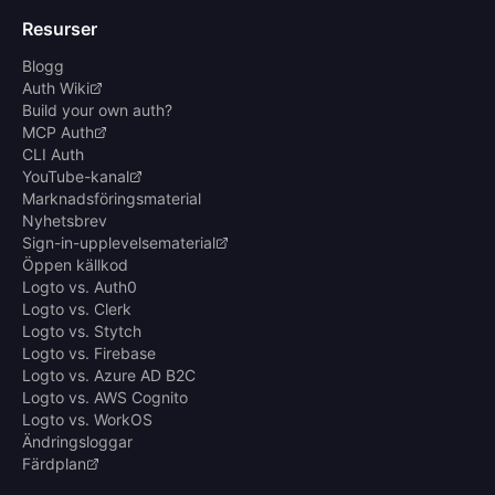
Resurser
Blogg
Auth Wiki
Build your own auth?
MCP Auth
CLI Auth
YouTube-kanal
Marknadsföringsmaterial
Nyhetsbrev
Sign-in-upplevelsematerial
Öppen källkod
Logto vs. Auth0
Logto vs. Clerk
Logto vs. Stytch
Logto vs. Firebase
Logto vs. Azure AD B2C
Logto vs. AWS Cognito
Logto vs. WorkOS
Ändringsloggar
Färdplan