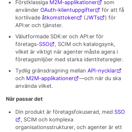
Förstklassiga
M2M-applikationer
som
använder
OAuth-klientuppgifter
för att få
kortlivade
åtkomsttoken
(
JWTs
) för
API:er och tjänster.
Välutformade SDK:er och API:er för
företags-
SSO
, SCIM och katalogsynk,
vilket är viktigt när agenter måste agera i
företagsmiljöer med starka identitetsregler.
Tydlig gränsdragning mellan
API-nycklar
och
M2M-applikationer
—och när du ska
använda vilket.
När passar det
Din produkt är företagsfokuserad, med
SSO
, SCIM och komplexa
organisationsstrukturer, och agenter är ett