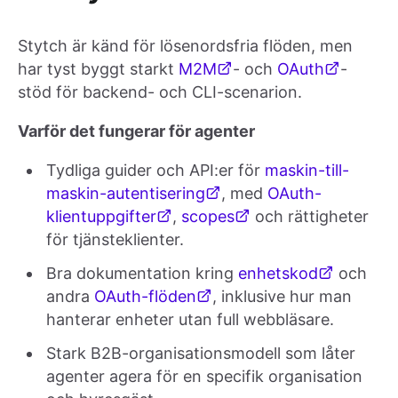
Stytch är känd för lösenordsfria flöden, men
har tyst byggt starkt
M2M
- och
OAuth
-
stöd för backend- och CLI-scenarion.
Varför det fungerar för agenter
Tydliga guider och API:er för
maskin-till-
maskin-autentisering
, med
OAuth-
klientuppgifter
,
scopes
och rättigheter
för tjänsteklienter.
Bra dokumentation kring
enhetskod
och
andra
OAuth-flöden
, inklusive hur man
hanterar enheter utan full webbläsare.
Stark B2B-organisationsmodell som låter
agenter agera för en specifik organisation