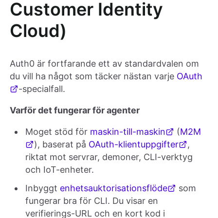
Customer Identity
Cloud)
Auth0 är fortfarande ett av standardvalen om
du vill ha något som täcker nästan varje
OAuth
-specialfall.
Varför det fungerar för agenter
Moget stöd för
maskin-till-maskin
(
M2M
), baserat på
OAuth-klientuppgifter
,
riktat mot servrar, demoner, CLI-verktyg
och IoT-enheter.
Inbyggt
enhetsauktorisationsflöde
som
fungerar bra för CLI. Du visar en
verifierings-URL och en kort kod i