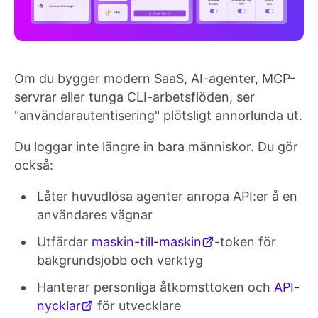
Om du bygger modern SaaS, AI-agenter, MCP-
servrar eller tunga CLI-arbetsflöden, ser
"användarautentisering" plötsligt annorlunda ut.
Du loggar inte längre in bara människor. Du gör
också:
Låter huvudlösa agenter anropa API:er å en
användares vägnar
Utfärdar
maskin-till-maskin
-token för
bakgrundsjobb och verktyg
Hanterar personliga åtkomsttoken och
API-
nycklar
för utvecklare