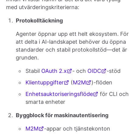
med utvärderingskriterierna:
Protokolltäckning
Agenter öppnar upp ett helt ekosystem. För
att delta i AI-landskapet behöver du öppna
standarder och stabil protokollstöd—det är
grunden.
Stabil
OAuth 2.x
- och
OIDC
-stöd
Klientuppgifter
(
M2M
)-flöden
Enhetsauktoriseringsflöde
för CLI och
smarta enheter
Byggblock för maskinautentisering
M2M
-appar och tjänstekonton