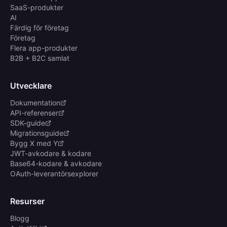
SaaS-produkter
AI
Färdig för företag
Företag
Flera app-produkter
B2B + B2C samlat
Utvecklare
Dokumentation
API-referenser
SDK-guide
Migrationsguide
Bygg X med Y
JWT-avkodare & kodare
Base64-kodare & avkodare
OAuth-leverantörsexplorer
Resurser
Blogg