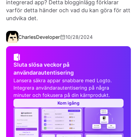
integrerad app? Detta blogginlägg förklarar
varför detta händer och vad du kan göra för att
undvika det.
Charles
Developer
10/28/2024
Sluta slösa veckor på
användarautentisering
Lansera säkra appar snabbare med Logto.
Integrera användarautentisering på några
minuter och fokusera på din kärnprodukt.
Kom igång