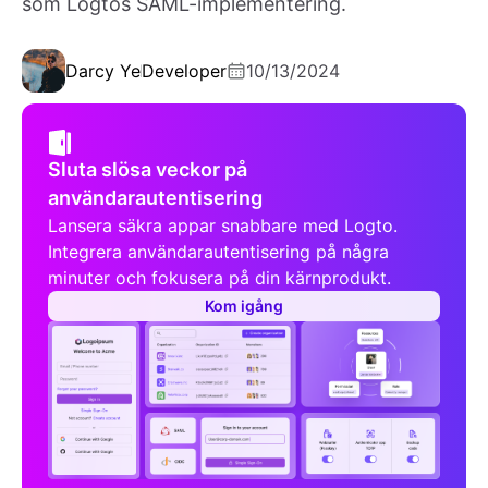
som Logtos SAML-implementering.
Darcy Ye
Developer
10/13/2024
Sluta slösa veckor på
användarautentisering
Lansera säkra appar snabbare med Logto.
Integrera användarautentisering på några
minuter och fokusera på din kärnprodukt.
Kom igång