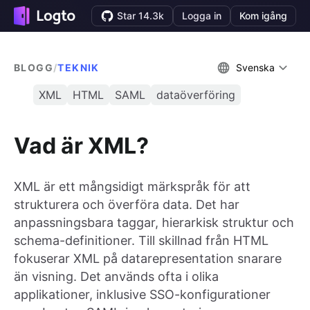
Star 14.3k
Logga in
Kom igång
BLOGG
/
TEKNIK
Svenska
XML
HTML
SAML
dataöverföring
Vad är XML?
XML är ett mångsidigt märkspråk för att
strukturera och överföra data. Det har
anpassningsbara taggar, hierarkisk struktur och
schema-definitioner. Till skillnad från HTML
fokuserar XML på datarepresentation snarare
än visning. Det används ofta i olika
applikationer, inklusive SSO-konfigurationer