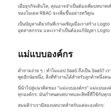
เมื่อธุรกิจเติบโต, คุณอาจจำเป็นต้องเพิ่มบทบาทเพิ
ของโมเดล RBAC จะเพิ่มขึ้นอย่างทวีคูณ
เป็นปัญหาเดียวกันที่เราเผชิญเมื่อเราสร้าง Logt
อุตสาหกรรม และเราจำเป็นต้องแก้ปัญหา Logto อง
แม่แบบองค์กร
คำถามง่าย ๆ : ทำไมแอป SaaS ถึงเป็น SaaS? เราเ
พูดอีกนัยหนึ่ง, สิ่งที่ทำงานได้สำหรับลูกค้าหนึ่
นี่นำไปสู่แนวคิดของ "แม่แบบองค์กร" แม่แบบอง
ทุกองค์กร: มันกำหนดบทบาทและสิทธิ์ที่ใช้กับทุก
สมมติว่าเรามีสองบทบาทสำหรับแต่ละองค์กร: