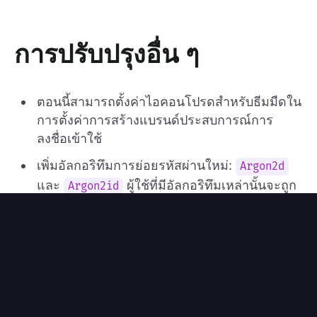
การปรับปรุงอื่น ๆ
ตอนนี้สามารถตั้งค่าไอคอนโปรดสำหรับธีมมืดใน
การตั้งค่าการสร้างแบรนด์ประสบการณ์การ
ลงชื่อเข้าใช้
เพิ่มอัลกอริทึมการย่อยรหัสผ่านใหม่:
Argon2d
และ
ผู้ใช้ที่มีอัลกอริทึมเหล่านั้นจะถูก
Argon2id
ย้ายไปที่
เมื่อเข้าสู่ระบบสำเร็จ
Argon2i
การกำหนดค่ารายการเบราว์เซอร์สำหรับ
ได้รับการซิงค์กับที่ระบุใน
@logto/experience
README.md
ปรับปรุงคำอธิบายการตรวจสอบสิทธิ์ swagger