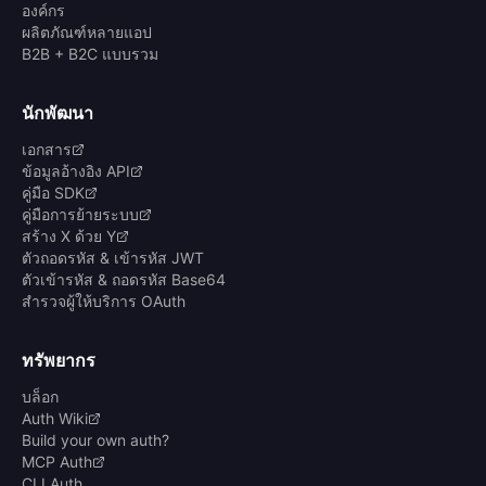
องค์กร
ผลิตภัณฑ์หลายแอป
B2B + B2C แบบรวม
นักพัฒนา
เอกสาร
ข้อมูลอ้างอิง API
คู่มือ SDK
คู่มือการย้ายระบบ
สร้าง X ด้วย Y
ตัวถอดรหัส & เข้ารหัส JWT
ตัวเข้ารหัส & ถอดรหัส Base64
สำรวจผู้ให้บริการ OAuth
ทรัพยากร
บล็อก
Auth Wiki
Build your own auth?
MCP Auth
CLI Auth