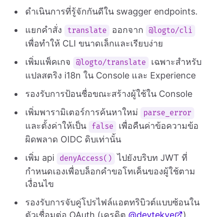
ดำเนินการที่รู้จักกันดีใน swagger endpoints.
แยกคำสั่ง
ออกจาก
translate
@logto/cli
เพื่อทำให้ CLI ขนาดเล็กและเรียบง่าย
เพิ่มแพ็คเกจ
เฉพาะสำหรับ
@logto/translate
แปลสตริง i18n ใน Console และ Experience
รองรับการป้อนชื่อขณะสร้างผู้ใช้ใน Console
เพิ่มพารามิเตอร์การค้นหาใหม่
parse_error
และตั้งค่าให้เป็น
เพื่อคืนค่าข้อความข้อ
false
ผิดพลาด OIDC ดิบเท่านั้น
เพิ่ม api
ไปยังบริบท JWT ที่
denyAccess()
กำหนดเองเพื่อบล็อกคำขอโทเค็นของผู้ใช้ตาม
เงื่อนไข
รองรับการจับคู่โปรไฟล์แอตทริบิวต์แบบซ้อนใน
ตัวเชื่อมต่อ OAuth (เครดิต
@devtekve
).