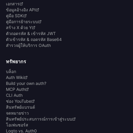
เอกสาร
ข้อมูลอ้างอิง API
คู่มือ SDK
คู่มือการย้ายระบบ
สร้าง X ด้วย Y
ตัวถอดรหัส & เข้ารหัส JWT
ตัวเข้ารหัส & ถอดรหัส Base64
สำรวจผู้ให้บริการ OAuth
ทรัพยากร
บล็อก
Auth Wiki
Build your own auth?
MCP Auth
CLI Auth
ช่อง YouTube
สินทรัพย์แบรนด์
จดหมายข่าว
สินทรัพย์ประสบการณ์การเข้าสู่ระบบ
โอเพ่นซอร์ส
Logto vs. Auth0