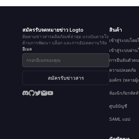
สมัครรับจดหมายข่าว Logto
สินค้า
ติดตามข่าวสารผลิตภัณฑ์ล่าสุด แรงบันดาลใจ
เข้าสู่ระบบโดยไ
ด้านการพัฒนา บล็อก และการอัปเดตงานวิจัย
อีเมล
เข้าสู่ระบบผ่า
การยืนยันตัวต
ความปลอดภัย
สมัครรับข่าวสาร
องค์กร (หลายผู้เ
ห้องนิรภัยรหัสล
ศูนย์บัญชี
SAML แอป
นักพัฒนา