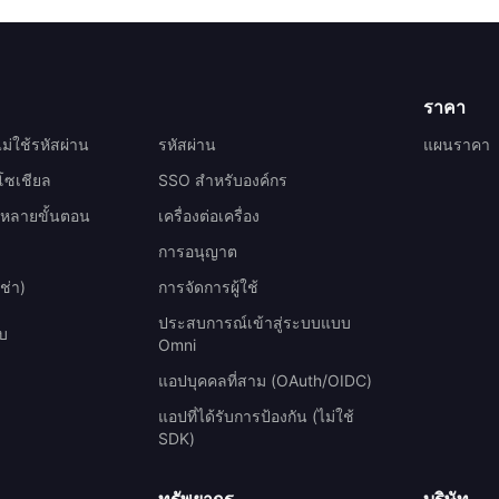
ราคา
ม่ใช้รหัสผ่าน
รหัสผ่าน
แผนราคา
นโซเชียล
SSO สำหรับองค์กร
นหลายขั้นตอน
เครื่องต่อเครื่อง
การอนุญาต
ช่า)
การจัดการผู้ใช้
ประสบการณ์เข้าสู่ระบบแบบ
ับ
Omni
แอปบุคคลที่สาม (OAuth/OIDC)
แอปที่ได้รับการป้องกัน (ไม่ใช้
SDK)
ทรัพยากร
บริษัท