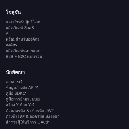
โซลูชัน
แอปสำหรับผู้บริโภค
ผลิตภัณฑ์ SaaS
AI
พร้อมสำหรับองค์กร
องค์กร
ผลิตภัณฑ์หลายแอป
B2B + B2C แบบรวม
นักพัฒนา
เอกสาร
ข้อมูลอ้างอิง API
คู่มือ SDK
คู่มือการย้ายระบบ
สร้าง X ด้วย Y
ตัวถอดรหัส & เข้ารหัส JWT
ตัวเข้ารหัส & ถอดรหัส Base64
สำรวจผู้ให้บริการ OAuth