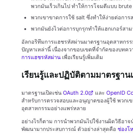
พวกมันเร็วเกินไป ทำให้การโจมตีแบบ brute f
พวกเขาขาดการใช้ salt ซึ่งทำให้ง่ายต่อการ
พวกมันยังไวต่อการบุกรุกทำให้แฮกเกอร์สามา
อัลกอริทึมการแฮชรหัสผ่านมาตรฐานอุตสาหกรร
ปัญหาเหล่านี้ เนื่องจากขอบเขตที่จำกัดของบทคว
การแฮชรหัสผ่าน
เพื่อเรียนรู้เพิ่มเติม
เรียนรู้และปฏิบัติตามมาตรฐานเ
มาตรฐานเปิดเช่น
OAuth 2.0
และ
OpenID C
สำหรับการตรวจสอบและอนุญาตของผู้ใช้ พวกเข
อุตสาหกรรมอย่างแพร่หลาย
อย่างไรก็ตาม การนำพวกมันไปใช้งานผิดวิธีอาจนำ
พัฒนามากประสบการณ์ ตัวอย่างล่าสุดคือ
ช่องโห