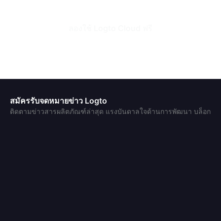
ลองใช้ Logto Cloud ฟรี
สมัครรับจดหมายข่าว Logto
ติดตามข่าวสารผลิตภัณฑ์ล่าสุด แรงบันดาลใจด้านการพัฒนา บล็อก
และการอัปเดตงานวิจัย
อีเมล
สมัครรับข่าวสาร