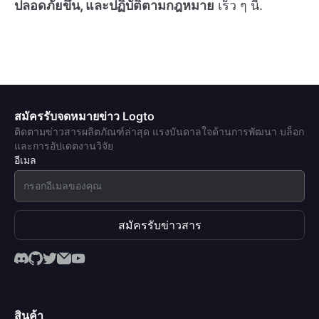
ปลอดภัยขึ้น, และปฏิบัติตามกฎหมาย
เร็ว ๆ นี้.
สมัครรับจดหมายข่าว Logto
ติดตามข่าวสารผลิตภัณฑ์ล่าสุด แรงบันดาลใจด้านการพัฒนา บล็อก
และการอัปเดตงานวิจัย
อีเมล
สมัครรับข่าวสาร
สินค้า