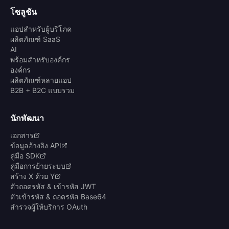
โซลูชัน
แอปสำหรับผู้บริโภค
ผลิตภัณฑ์ SaaS
AI
พร้อมสำหรับองค์กร
องค์กร
ผลิตภัณฑ์หลายแอป
B2B + B2C แบบรวม
นักพัฒนา
เอกสาร
ข้อมูลอ้างอิง API
คู่มือ SDK
คู่มือการย้ายระบบ
สร้าง X ด้วย Y
ตัวถอดรหัส & เข้ารหัส JWT
ตัวเข้ารหัส & ถอดรหัส Base64
สำรวจผู้ให้บริการ OAuth