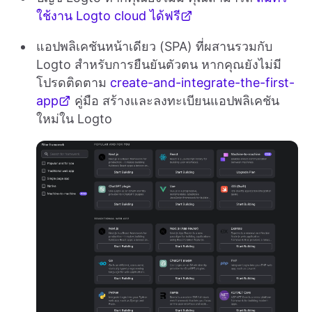
ใช้งาน Logto cloud ได้ฟรี
แอปพลิเคชันหน้าเดียว (SPA) ที่ผสานรวมกับ
Logto สำหรับการยืนยันตัวตน หากคุณยังไม่มี
โปรดติดตาม
create-and-integrate-the-first-
app
คู่มือ สร้างและลงทะเบียนแอปพลิเคชัน
ใหม่ใน Logto