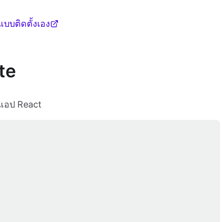
บบติดตั้งเอง
te
งแอป React