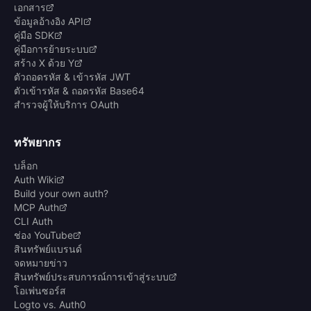
เอกสาร
ข้อมูลอ้างอิง API
คู่มือ SDK
คู่มือการย้ายระบบ
สร้าง X ด้วย Y
ตัวถอดรหัส & เข้ารหัส JWT
ตัวเข้ารหัส & ถอดรหัส Base64
สำรวจผู้ให้บริการ OAuth
ทรัพยากร
บล็อก
Auth Wiki
Build your own auth?
MCP Auth
CLI Auth
ช่อง YouTube
สินทรัพย์แบรนด์
จดหมายข่าว
สินทรัพย์ประสบการณ์การเข้าสู่ระบบ
โอเพ่นซอร์ส
Logto vs. Auth0