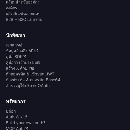
พร้อมสำหรับองค์กร
องค์กร
ผลิตภัณฑ์หลายแอป
B2B + B2C แบบรวม
นักพัฒนา
เอกสาร
ข้อมูลอ้างอิง API
คู่มือ SDK
คู่มือการย้ายระบบ
สร้าง X ด้วย Y
ตัวถอดรหัส & เข้ารหัส JWT
ตัวเข้ารหัส & ถอดรหัส Base64
สำรวจผู้ให้บริการ OAuth
ทรัพยากร
บล็อก
Auth Wiki
Build your own auth?
MCP Auth